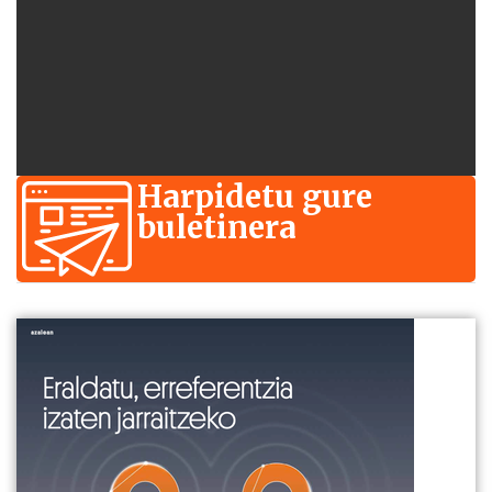
Harpidetu gure
buletinera