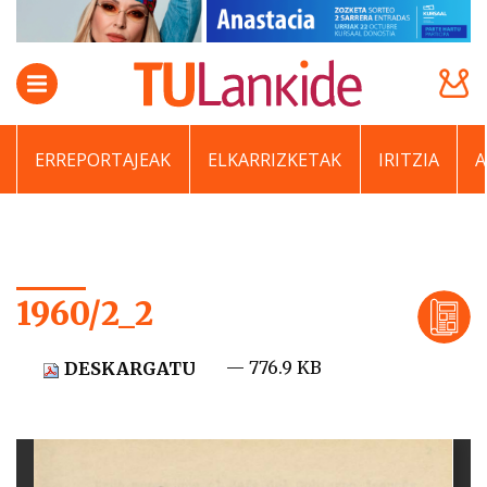
ERREPORTAJEAK
ELKARRIZKETAK
IRITZIA
1960/2_2
— 776.9 KB
DESKARGATU