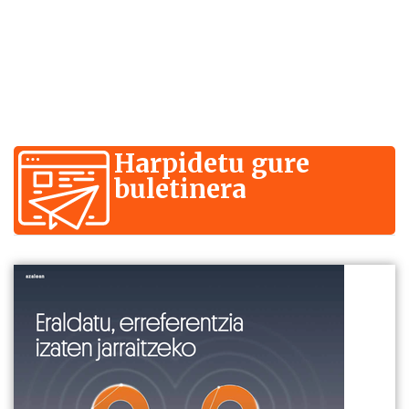
Harpidetu gure
buletinera