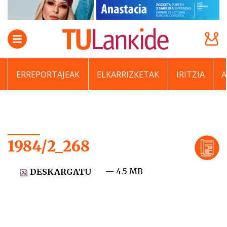
ERREPORTAJEAK
ELKARRIZKETAK
IRITZIA
1984/2_268
— 4.5 MB
DESKARGATU