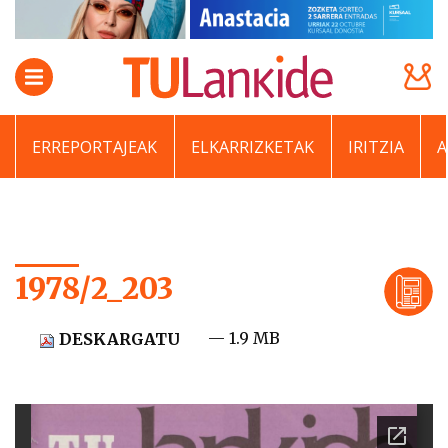
ERREPORTAJEAK
ELKARRIZKETAK
IRITZIA
1978/2_203
— 1.9 MB
DESKARGATU