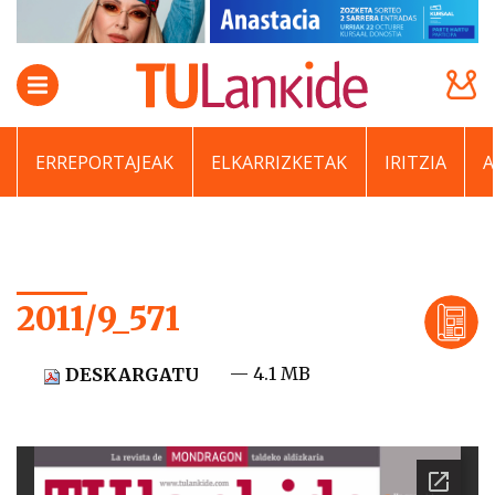
ERREPORTAJEAK
ELKARRIZKETAK
IRITZIA
2011/9_571
— 4.1 MB
DESKARGATU