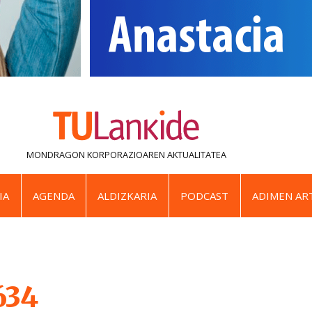
MONDRAGON KORPORAZIOAREN
AKTUALITATEA
IA
AGENDA
ALDIZKARIA
PODCAST
ADIMEN ART
634