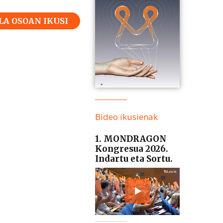
LA OSOAN IKUSI
Bideo ikusienak
1. MONDRAGON
Kongresua 2026.
Indartu eta Sortu.