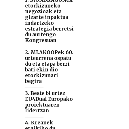
1. MONDRAGONek
etorkizuneko
negozioak eta
gizarte inpaktua
indartzeko
estrategia berretsi
du aurtengo
Kongresuan
2. MLAKOOPek 60.
urteurrena ospatu
du eta etapa berri
bati ekin dio
etorkizunari
begira
3. Beste bi urtez
EU4Dual Europako
proiektuaren
lidertzan
4. Kreanek
eraikiko du