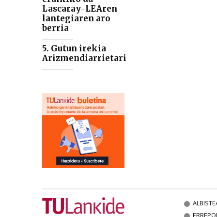
Lascaray-LEAren
lantegiaren aro
berria
5. Gutun irekia
Arizmendiarrietari
ALBISTE
ERREPO