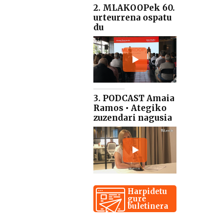
2. MLAKOOPek 60.
urteurrena ospatu
du
3. PODCAST Amaia
Ramos • Ategiko
zuzendari nagusia
Harpidetu
gure
buletinera