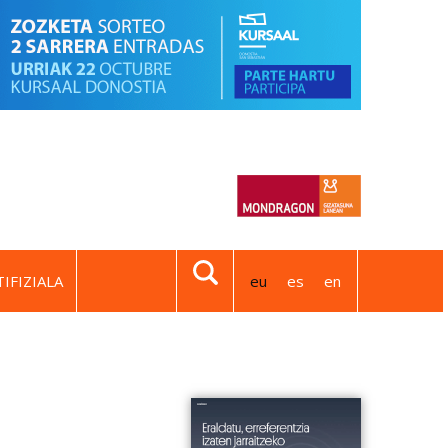
IFIZIALA
eu
es
en