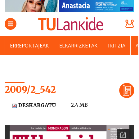
ERREPORTAJEAK
ELKARRIZKETAK
IRITZIA
2009/2_542
— 2.4 MB
DESKARGATU