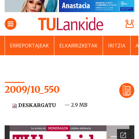
ERREPORTAJEAK
ELKARRIZKETAK
IRITZIA
2009/10_550
— 2.9 MB
DESKARGATU