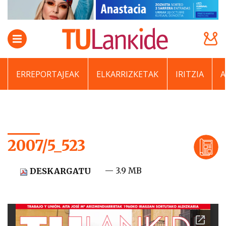
ERREPORTAJEAK
ELKARRIZKETAK
IRITZIA
2007/5_523
— 3.9 MB
DESKARGATU