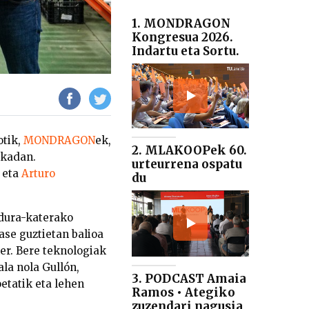
1. MONDRAGON
Kongresua 2026.
Indartu eta Sortu.
otik,
MONDRAGON
ek,
2. MLAKOOPek 60.
rkadan.
urteurrena ospatu
eta
Arturo
du
idura-katerako
ase guztietan balioa
er. Bere teknologiak
ala nola Gullón,
3. PODCAST Amaia
oetatik eta lehen
Ramos • Ategiko
zuzendari nagusia