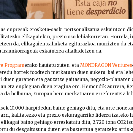
as enpresak erosketa-saski pertsonalizatua eskaintzen di
litatezko elikagaiekin, prezio oso lehiakorretan. Horrela, 
tzen da, elikagaien xahuketa egiturazkoa murrizten da eta
 iraunkorragoak eskaintzea ahalbidetzen da.
re Program
erako hautatu zuten, eta
MONDRAGON Ventures
eredu horrek foodtech merkatuan duen aukera, bai eta lehe
si duen garapen eta gauzatze gaitasuna, negozio-planaren a
nean eta enpleguan duen eragina ere. Hemendik aurrera, R
 da helburua, Europan bere merkatuaren erreferentzia bih
ek 10.000 harpidedun baino gehiago ditu, eta urte honeta
rri, kalitatezko eta prezio eskuragarriko liderra izateko h
elikagai baino gehiago erreskatatu ditu, 2.720 tona CO2 isu
ortu du desgaitasuna duten eta baztertuta geratzeko arris