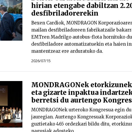
hirian etengabe dabiltzan 2.2
desfibriladorerekin
Bexen Cardiok, MONDRAGON Korporazioaren 
mailan desfibriladoreen fabrikatzaile bakar
EMTren Madrilgo autobus-flota hornituko du
desfibriladore automatizatuekin eta haien in
mantentzeaz ere arduratuko da.
2026/07/15
MONDRAGONek etorkizuneko
eta gizarte inpaktua indartzek
berretsi du aurtengo Kongre
MONDRAGONek urteroko Kongresua egin du 
jauregian. Aurtengo Kongresuak Korporazio
guztietako 465 ordezkari bildu ditu, etorkizu
nagusiak adosteko.