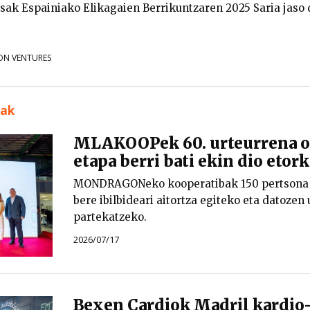
sak Espainiako Elikagaien Berrikuntzaren 2025 Saria jaso 
N VENTURES
uak
MLAKOOPek 60. urteurrena os
etapa berri bati ekin dio etor
MONDRAGONeko kooperatibak 150 pertsona i
bere ibilbideari aitortza egiteko eta datoze
partekatzeko.
2026/07/17
Bexen Cardiok Madril kardio