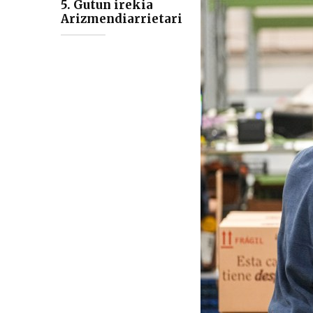
5. Gutun irekia
Arizmendiarrietari