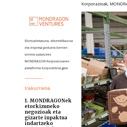
Korporazioak, MONDRAG
Ekintzailetasuna, dibertsifikazioa
eta enpresa-jarduera berrien
sorrera sustatzeko
MONDRAGON Korporazioaren
plataforma korporatiboa gara.
Irakurriena
1. MONDRAGONek
etorkizuneko
negozioak eta
gizarte inpaktua
indartzeko