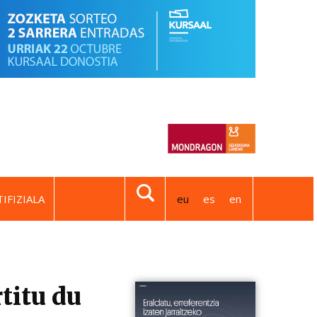
IFIZIALA
eu
es
en
itu du