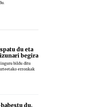
du.
patu du eta
kizunari begira
nguru bildu ditu
n urteetako erronkak
-babestu du,