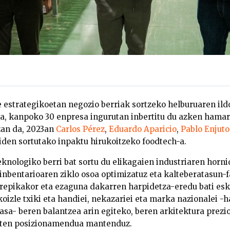
 estrategikoetan negozio berriak sortzeko helburuaren ild
ra, kanpoko 30 enpresa ingurutan inbertitu du azken hama
zan da, 2023an
Carlos Pérez
,
Eduardo Aparicio
,
Pablo Enjuto
iden sortutako inpaktu hirukoitzeko foodtech-a.
eknologiko berri bat sortu du elikagaien industriaren horn
inbentarioaren ziklo osoa optimizatuz eta kalteberatasun-f
rrepikakor eta ezaguna dakarren harpidetza-eredu bati esk
izle txiki eta handiei, nekazariei eta marka nazionalei -h
asa- beren balantzea arin egiteko, beren arkitektura prezi
uten posizionamendua mantenduz.