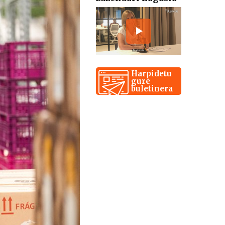
Harpidetu
gure
buletinera