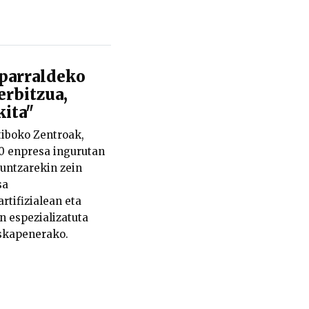
iparraldeko
rbitzua,
kita"
iboko Zentroak,
0 enpresa ingurutan
guntzarekin zein
sa
rtifizialean eta
n espezializatuta
uskapenerako.