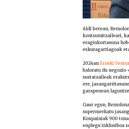
Aldi berean, Remolon
kontsumitzaileari, ka
eraginkortasuna hobe
eskuragarriagoak eta
2024an
Eroski Ventu
baloratu du negozio-
sustatzaileak erakut
ere, jasangarritasu
garapenean laguntzea
Gaur egun, Remolonas
supermerkatu jasanga
Konpainiak 900 tona 
enplegu inklusiboa s