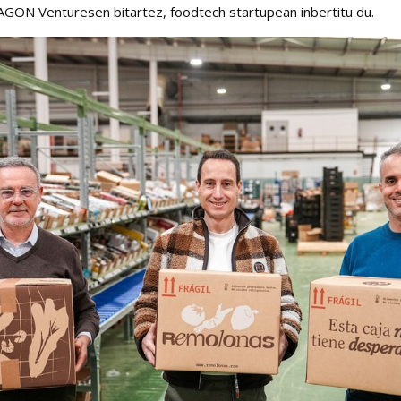
ON Venturesen bitartez, foodtech startupean inbertitu du.