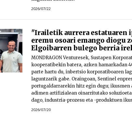
2026/07/22
"Irailetik aurrera estatuaren 
eremu osoari emango diogu ze
Elgoibarren bulego berria ire
MONDRAGON Venturesek, Sustapen Korporat
kooperatibekin batera, azken hamarkadan 4
parte hartu du, inbertsio korporatiboaren la
laguntzarik gabe. Oraingoan, Sentinel enpre
portugaldarrarekin hitz egin dugu; ikusmen a
adimen artifizialean oinarritutako soluzioeta
dago, industria-prozesu eta -produktuen ik
2026/07/20