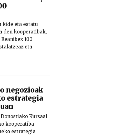
00
kide eta estatu
ra den kooperatibak,
 Reanibex 100
stalatzeaz eta
 negozioak
o estrategia
suan
Donostiako Kursaal
ko kooperatiba
neko estrategia