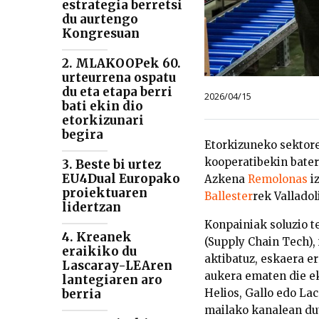
estrategia berretsi
du aurtengo
Kongresuan
2. MLAKOOPek 60.
urteurrena ospatu
du eta etapa berri
2026/04/15
bati ekin dio
etorkizunari
begira
Etorkizuneko sektore
kooperatibekin bate
3. Beste bi urtez
EU4Dual Europako
Azkena
Remolonas
i
proiektuaren
Ballester
rek Valladol
lidertzan
Konpainiak soluzio t
4. Kreanek
(Supply Chain Tech), 
eraikiko du
aktibatuz, eskaera e
Lascaray-LEAren
aukera ematen die eko
lantegiaren aro
Helios, Gallo edo Lac
berria
mailako kanalean d