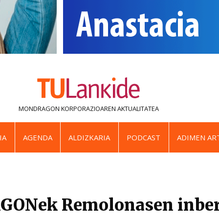
MONDRAGON KORPORAZIOAREN
AKTUALITATEA
IA
AGENDA
ALDIZKARIA
PODCAST
ADIMEN ART
Nek Remolonasen inbert