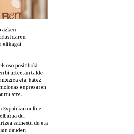
o azken
industriaren
 elikagai
ek oso positiboki
n bi urteetan talde
nbizioa eta, batez
emolonas enpresaren
urtu arte.
n Espainian online
elburua du.
rtzea saihestu du eta
kuan dauden