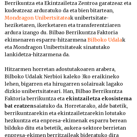
Berrikuntza eta Ekintzailetza Zentroa garatzeaz eta
kudeatzeaz arduratuko da eta bien bitartean,
Mondragon Unibertsitatea
k unibertsitate-
heziketaren, ikerketaren eta transferentziaren
ardura izango du. Bilbao Berrikuntza Faktoria
ekimenaren esparru-hitzarmena
Bilboko Udala
k
eta Mondragon Unibertsitateak sinatutako
lankidetza-hitzarmena da.
Hitzarmen horretan adostutakoaren arabera,
Bilboko Udalak Nerbioi kaleko 3ko eraikineko
lehen, bigarren eta hirugarren solairuak lagako
dizkio unibertsitateari. Han, Bilbao Berrikuntza
Faktoria berrikuntza eta
ekintzailetza ekosistema
bat eratzen
saiatuko da. Horretarako, alde batetik,
berrikuntzarekin eta ekintzailetzarekin lotutako
hezkuntza eta enpresa-ekimenak esparru berean
bilduko ditu eta betetik, aukera-sektore berrietan
enpresa-ekimen berritzaileak bideratuko dira