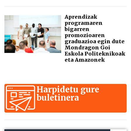
Aprendizak
programaren
bigarren
promozioaren
graduazioa egin dute
Mondragon Goi
Eskola Politeknikoak
eta Amazonek
Harpidetu gure
buletinera