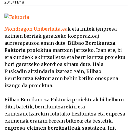
2013/11/18
Mondragon Unibertsitatea
k eta initek (enpresa-
ekimen berriak garatzeko korporazioa)
aurrerapausoa eman dute,
Bilbao Berrikuntza
Faktoria proiektua
martxan jartzeko. Izan ere, bi
erakundeok ekintzailetza eta berrikuntza proiektu
hori garatzeko akordioa sinatu dute. Hala,
Euskadin aitzindaria izateaz gain, Bilbao
Berrikuntza Faktoriaren behin betiko onespena
izango da proiektua.
Bilbao Berrikuntza Faktoria proiektuak bi helburu
ditu; batetik, berrikuntzarekin eta
ekintzailetzarekin lotutako hezkuntza eta enpresa
ekimenak eraikin berean biltzea; eta bestetik,
enpresa-ekimen berritzaileak sustatzea
. Init