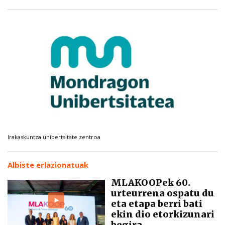
Irakaskuntza unibertsitate zentroa
Albiste erlazionatuak
MLAKOOPek 60.
urteurrena ospatu du
eta etapa berri bati
ekin dio etorkizunari
begira