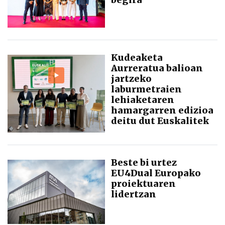
Kudeaketa
Aurreratua balioan
jartzeko
laburmetraien
lehiaketaren
hamargarren edizioa
deitu dut Euskalitek
Beste bi urtez
EU4Dual Europako
proiektuaren
lidertzan