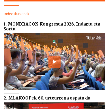
Bideo ikusienak
1. MONDRAGON Kongresua 2026. Indartu eta
Sortu.
2. MLAKOOPek 60. urteurrena ospatu du