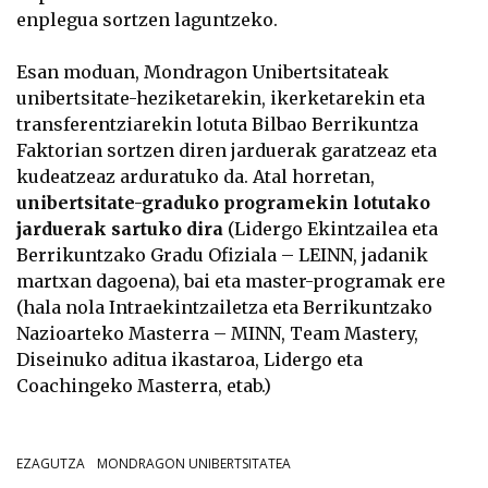
enplegua sortzen laguntzeko.
Esan moduan, Mondragon Unibertsitateak
unibertsitate-heziketarekin, ikerketarekin eta
transferentziarekin lotuta Bilbao Berrikuntza
Faktorian sortzen diren jarduerak garatzeaz eta
kudeatzeaz arduratuko da. Atal horretan,
unibertsitate-graduko programekin lotutako
jarduerak sartuko dira
(Lidergo Ekintzailea eta
Berrikuntzako Gradu Ofiziala – LEINN, jadanik
martxan dagoena), bai eta master-programak ere
(hala nola Intraekintzailetza eta Berrikuntzako
Nazioarteko Masterra – MINN, Team Mastery,
Diseinuko aditua ikastaroa, Lidergo eta
Coachingeko Masterra, etab.)
EZAGUTZA
MONDRAGON UNIBERTSITATEA