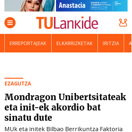
ERREPORTAJEAK
ELKARRIZKETAK
IRITZIA
EZAGUTZA
Mondragon Unibertsitateak
eta init-ek akordio bat
sinatu dute
MUk eta initek Bilbao Berrikuntza Faktoria