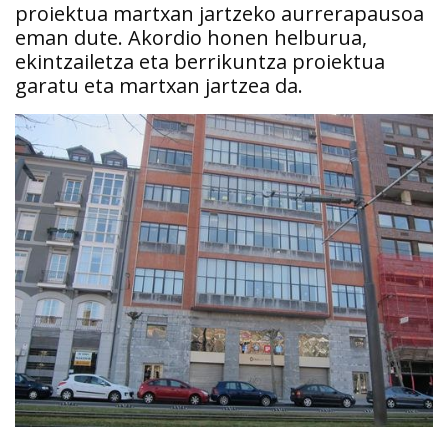
proiektua martxan jartzeko aurrerapausoa
eman dute. Akordio honen helburua,
ekintzailetza eta berrikuntza proiektua
garatu eta martxan jartzea da.