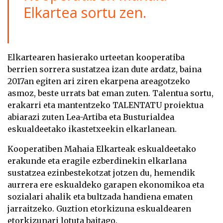
Elkartea sortu zen.
Elkartearen hasierako urteetan kooperatiba
berrien sorrera sustatzea izan dute ardatz, baina
2017an egiten ari ziren ekarpena areagotzeko
asmoz, beste urrats bat eman zuten. Talentua sortu,
erakarri eta mantentzeko TALENTATU proiektua
abiarazi zuten Lea-Artiba eta Busturialdea
eskualdeetako ikastetxeekin elkarlanean.
Kooperatiben Mahaia Elkarteak eskualdeetako
erakunde eta eragile ezberdinekin elkarlana
sustatzea ezinbestekotzat jotzen du, hemendik
aurrera ere eskualdeko garapen ekonomikoa eta
sozialari ahalik eta bultzada handiena ematen
jarraitzeko. Guztion etorkizuna eskualdearen
etorkizunari lotuta baitago.