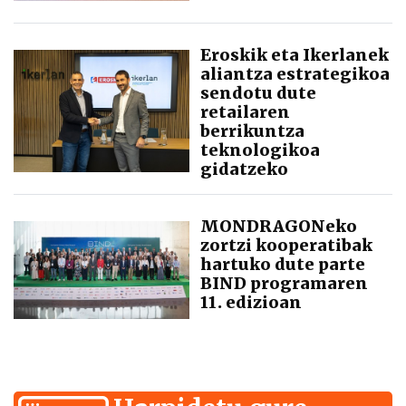
Eroskik eta Ikerlanek
aliantza estrategikoa
sendotu dute
retailaren
berrikuntza
teknologikoa
gidatzeko
MONDRAGONeko
zortzi kooperatibak
hartuko dute parte
BIND programaren
11. edizioan