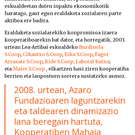
eskualdeetan duten inpaktu ekonomikotik
haratago, gaur egun eraldaketa sozialaren parte
aktiboa ere badira.
Eraldaketa sozialarekiko konpromisoa izaera
kooperatiboarekin bat dator, eta horregatik, 2003.
urtean Lea-Artibai eskualdeko
Burdinola
S.Coop
,
Cikautxo S.Coop
,
Eika S.Coop
,
Fagor
Arrasate S.Coop
,
Kide S.Coop,
Laboral Kutxa
;
eta
Maier S.Coop
, elkartzen hasi ziren kooperatiba
berrien eta lanpostuen sorrera sustatzeko asmoz.
2008. urtean, Azaro
Fundazioaren laguntzarekin
eta taldearen dinamizazio
lana beregain hartuta,
Kooperatiben Mahaia