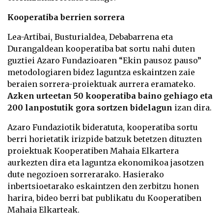
Kooperatiba berrien sorrera
Lea-Artibai, Busturialdea, Debabarrena eta
Durangaldean kooperatiba bat sortu nahi duten
guztiei Azaro Fundazioaren “Ekin pausoz pauso”
metodologiaren bidez laguntza eskaintzen zaie
beraien sorrera-proiektuak aurrera eramateko.
Azken urteetan 50 kooperatiba baino gehiago eta
200 lanpostutik gora sortzen bidelagun
izan dira.
Azaro Fundaziotik bideratuta, kooperatiba sortu
berri horietatik irizpide batzuk betetzen dituzten
proiektuak Kooperatiben Mahaia Elkartera
aurkezten dira eta laguntza ekonomikoa jasotzen
dute negozioen sorrerarako. Hasierako
inbertsioetarako eskaintzen den zerbitzu honen
harira, bideo berri bat publikatu du Kooperatiben
Mahaia Elkarteak.