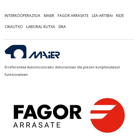
INTERKOOPERAZIOA
MAIER
FAGOR ARRASATE
LEA-ARTIBAI
KIDE
CIKAUTXO
LABORAL KUTXA
EIKA
Erreferentea Automoziorako dekorazioan eta piezen konplexutasun
funtzionalean.