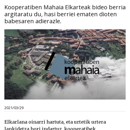
Kooperatiben Mahaia Elkarteak bideo berria
argitaratu du, hasi berriei ematen dioten
babesaren adierazle.
2021/03/29
Elkarlana oinarri hartuta, eta urtetik urtera
lankidetza hori indartuz, kooperatibek