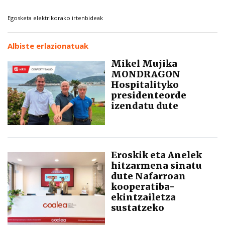
Egosketa elektrikorako irtenbideak
Albiste erlazionatuak
Mikel Mujika
MONDRAGON
Hospitalityko
presidenteorde
izendatu dute
Eroskik eta Anelek
hitzarmena sinatu
dute Nafarroan
kooperatiba-
ekintzailetza
sustatzeko