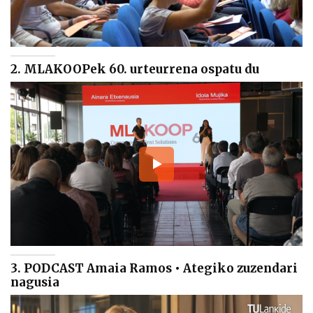
2. MLAKOOPek 60. urteurrena ospatu du
3. PODCAST Amaia Ramos • Ategiko zuzendari
nagusia