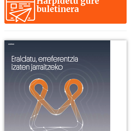
Harpidetu gure
buletinera