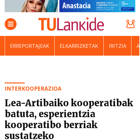
ERREPORTAJEAK
ELKARRIZKETAK
IRITZIA
INTERKOOPERAZIOA
Lea-Artibaiko kooperatibak
batuta, esperientzia
kooperatibo berriak
sustatzeko