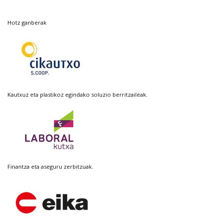
Hotz ganberak
Kautxuz eta plastikoz egindako soluzio berritzaileak.
Finantza eta aseguru zerbitzuak.