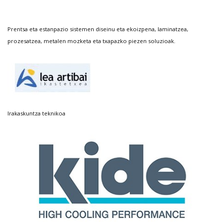
Prentsa eta estanpazio sistemen diseinu eta ekoizpena, laminatzea,
prozesatzea, metalen mozketa eta txapazko piezen soluzioak.
Irakaskuntza teknikoa