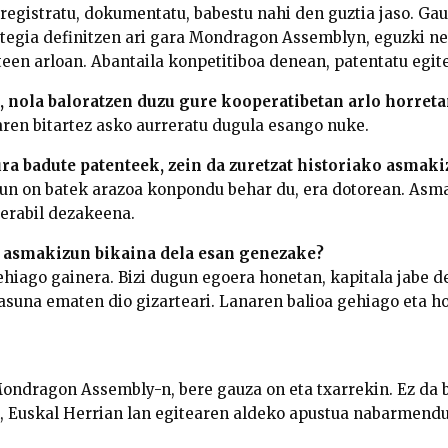
rregistratu, dokumentatu, babestu nahi den guztia jaso. Gau
ategia definitzen ari gara Mondragon Assemblyn, eguzki n
een arloan. Abantaila konpetitiboa denean, patentatu egite
z, nola baloratzen duzu gure kooperatibetan arlo horret
ren bitartez asko aurreratu dugula esango nuke.
a badute patenteek, zein da zuretzat historiako asmak
un on batek arazoa konpondu behar du, era dotorean. Asm
 erabil dezakeena.
 asmakizun bikaina dela esan genezake?
gehiago gainera. Bizi dugun egoera honetan, kapitala jabe 
suna ematen dio gizarteari. Lanaren balioa gehiago eta h
ondragon Assembly-n, bere gauza on eta txarrekin. Ez da be
, Euskal Herrian lan egitearen aldeko apustua nabarmend