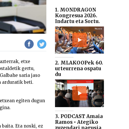
1. MONDRAGON
Kongresua 2026.
Indartu eta Sortu.
azterrak, etxe
2. MLAKOOPek 60.
urteurrena ospatu
staldetik gertu,
du
Galbahe saria jaso
 arduratik beti.
e etxean egiten dugun
gina.
3. PODCAST Amaia
Ramos • Ategiko
 baita. Eta noski, ez
zuzendari nagusia