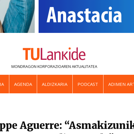
MONDRAGON KORPORAZIOAREN
AKTUALITATEA
IA
AGENDA
ALDIZKARIA
PODCAST
ADIMEN ART
ippe Aguerre: “Asmakizuni