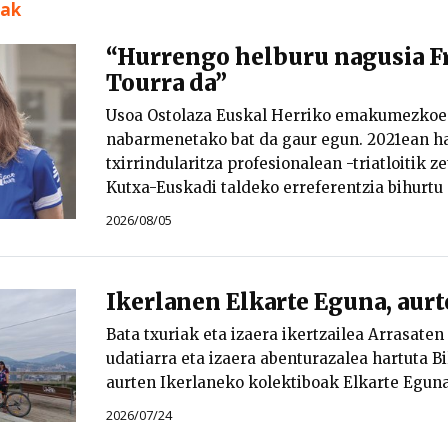
uak
“Hurrengo helburu nagusia F
Tourra da”
Usoa Ostolaza Euskal Herriko emakumezkoen
nabarmenetako bat da gaur egun. 2021ean ha
txirrindularitza profesionalean -triatloitik ze
Kutxa-Euskadi taldeko erreferentzia bihurtu
2026/08/05
Ikerlanen Elkarte Eguna, aur
Bata txuriak eta izaera ikertzailea Arrasaten
udatiarra eta izaera abenturazalea hartuta B
aurten Ikerlaneko kolektiboak Elkarte Eguna
2026/07/24