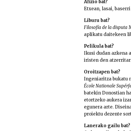
Afizio bat?
Etxean, lasai, baserr
Liburu bat?
Filosofía de la disputa
M
aplikatu daitekeen l
Pelikula bat?
Ikusi dudan azkena a
iristen den atzerrita
Oroitzapen bat?
Ingeniaritza bukatu 
École Nationale Supérf
batekin Donostian ha
etortzeko aukera iza
egunera arte. Disein
proiektu dezente sort
Lanerako gailu bat?