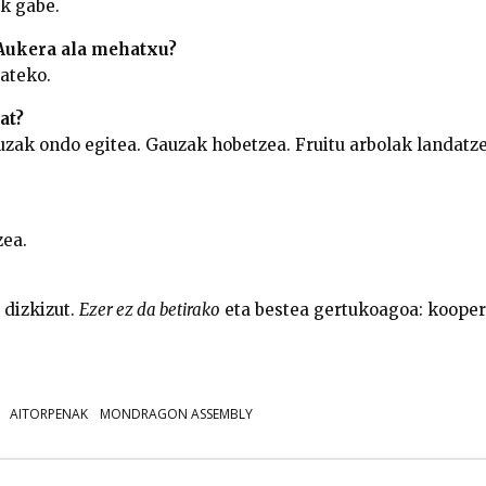
k gabe.
 Aukera ala mehatxu?
ateko.
at?
auzak ondo egitea. Gauzak hobetzea. Fruitu arbolak landatze
zea.
 dizkizut.
Ezer ez da betirako
eta bestea gertukoagoa: kooper
AITORPENAK
MONDRAGON ASSEMBLY