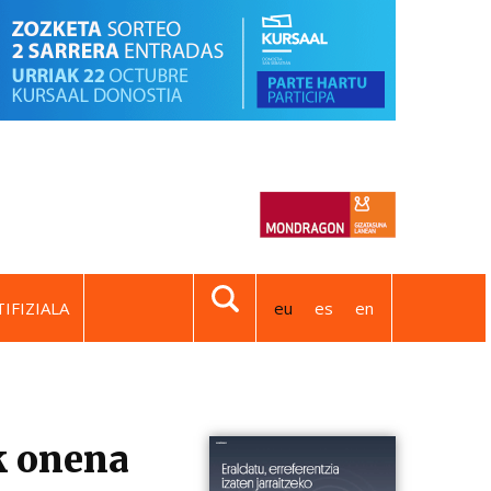
IFIZIALA
eu
es
en
k onena