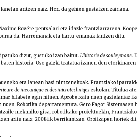
i lanetan aritzen naiz. Hori da gehien gustatzen zaidana.
axime Rovére pentsalari eta idazle frantziarrarena. Koope
iburua da. Harremanak eta hartu-emanak lantzen ditu.
ipatuko dizut, gustuko izan baitut.
L’historie de souleymane
. 
r baten historia. Oso gaizki tratatua izanen den etorkinaren
nueneko eta lanean hasi nintzenekoak. Frantziako iparral
erieure de mecanique et des microtechniqes
eskolan. Titulua at
mar hilabete egin nituen. Aprobetxatu nuen gaztelaniaz ik
n nuen, Robotika departamentura. Gero Fagor Sistemasen ha
atzaile mekaniko gisa, robotikako proiektuekin, Frantziako 
zen aritu naiz, 2008tik berrikuntzan. Oroitzapen horiek dit