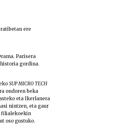
ratibetan ere
Drama. Parisera
 historia gordina.
deko
SUP MICRO TECH
era ondoren beka
asteko eta Ikerlanera
si nintzen, eta gaur
filialekoekin
ut oso gustuko.