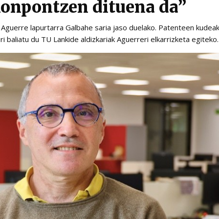
konpontzen dituena da”
e Aguerre lapurtarra Galbahe saria jaso duelako. Patenteen kudeake
i baliatu du TU Lankide aldizkariak Aguerreri elkarrizketa egiteko.