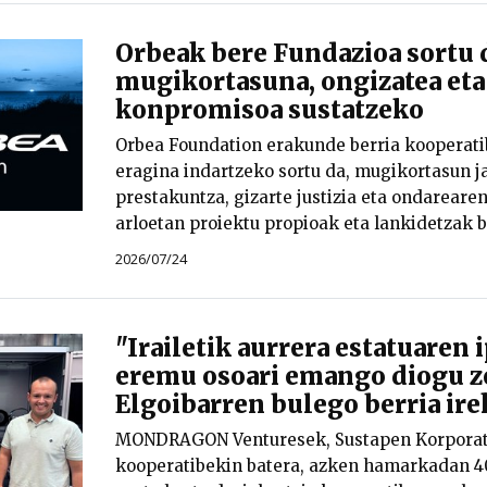
Orbeak bere Fundazioa sortu 
mugikortasuna, ongizatea eta
konpromisoa sustatzeko
Orbea Foundation erakunde berria kooperati
eragina indartzeko sortu da, mugikortasun ja
prestakuntza, gizarte justizia eta ondareare
arloetan proiektu propioak eta lankidetzak b
2026/07/24
"Irailetik aurrera estatuaren 
eremu osoari emango diogu ze
Elgoibarren bulego berria ire
MONDRAGON Venturesek, Sustapen Korporat
kooperatibekin batera, azken hamarkadan 4