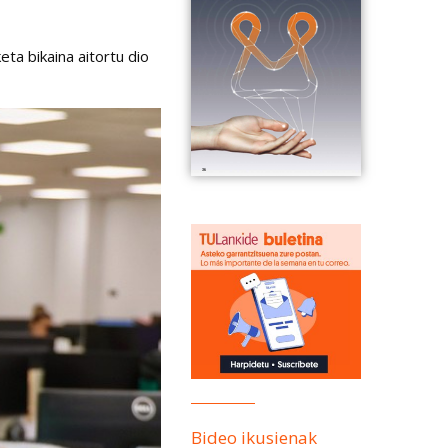
ta bikaina aitortu dio
Bideo ikusienak