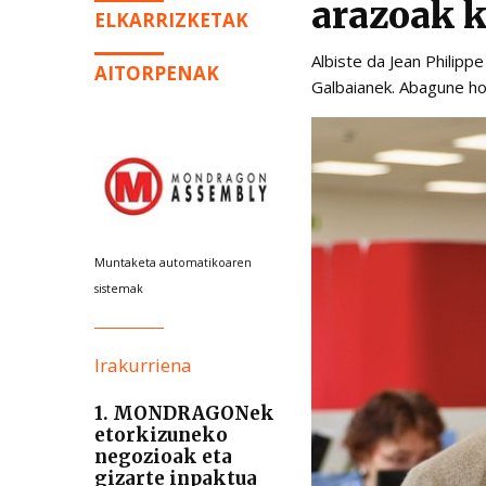
arazoak 
ELKARRIZKETAK
Albiste da Jean Philipp
AITORPENAK
Galbaianek. Abagune hor
Muntaketa automatikoaren
sistemak
Irakurriena
1. MONDRAGONek
etorkizuneko
negozioak eta
gizarte inpaktua