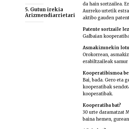
da hain sortzailea. E
5. Gutun irekia
Aurreko urtetik estr
Arizmendiarrietari
aktibo gauden patent
Patente sortzaile le
Galbaian kooperatiba
Asmakizunekin lotur
Orokorrean, asmakiz
erabiltzaileak samur
Kooperatibismoa be
Bai, bada. Gero eta 
kooperatibak sendota
kooperatibak.
Kooperatiba bat?
30 urte daramatzat M
baina hemen, gurean