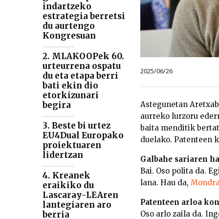
indartzeko
estrategia berretsi
du aurtengo
Kongresuan
2. MLAKOOPek 60.
urteurrena ospatu
2025/06/26
du eta etapa berri
bati ekin dio
etorkizunari
begira
Astegunetan Aretxabal
aurreko lurzoru ederr
3. Beste bi urtez
baita menditik bertat
EU4Dual Europako
duelako. Patenteen k
proiektuaren
lidertzan
Galbahe sariaren har
Bai. Oso polita da. 
4. Kreanek
lana. Hau da,
Mondra
eraikiko du
Lascaray-LEAren
Patenteen arloa kon
lantegiaren aro
berria
Oso arlo zaila da. In