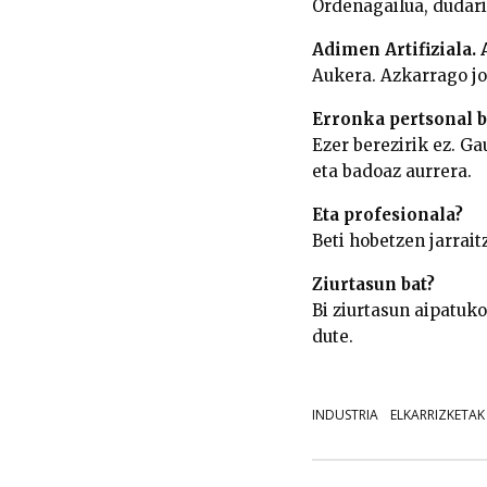
Ordenagailua, dudari
Adimen Artifiziala.
Aukera. Azkarrago jo
Erronka pertsonal b
Ezer berezirik ez. G
eta badoaz aurrera.
Eta profesionala?
Beti hobetzen jarrait
Ziurtasun bat?
Bi ziurtasun aipatuko
dute.
INDUSTRIA
ELKARRIZKETAK