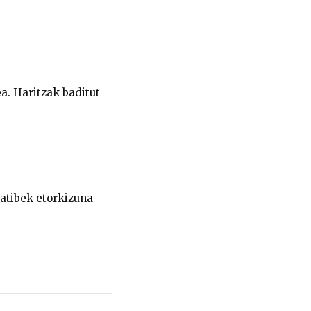
a. Haritzak baditut
atibek etorkizuna