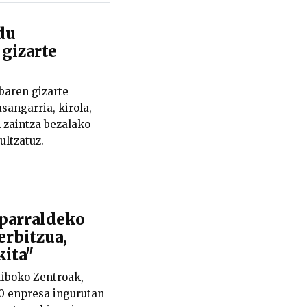
du
 gizarte
baren gizarte
sangarria, kirola,
n zaintza bezalako
ultzatuz.
iparraldeko
rbitzua,
kita"
iboko Zentroak,
0 enpresa ingurutan