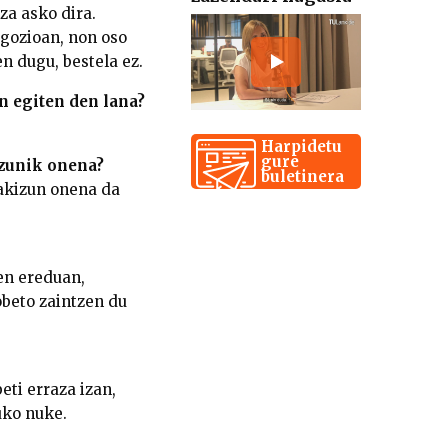
za asko dira.
egozioan, non oso
n dugu, bestela ez.
an egiten den lana?
Harpidetu
gure
izunik onena?
buletinera
akizun onena da
den ereduan,
obeto zaintzen du
ti erraza izan,
uko nuke.