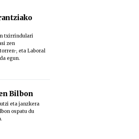
rantziako
 txirrindulari
si zen
torren-, eta Laboral
 da egun.
ten Bilbon
 utzi eta janzkera
ilbon ospatu du
.