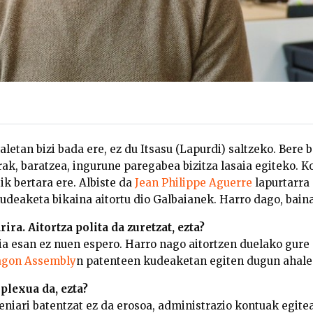
etan bizi bada ere, ez du Itsasu (Lapurdi) saltzeko. Bere b
ak, baratzea, ingurune paregabea bizitza lasaia egiteko. Ko
ik bertara ere. Albiste da
Jean Philippe Aguerre
lapurtarra 
udeaketa bikaina aitortu dio Galbaianek. Harro dago, baina
ira. Aitortza polita da zuretzat, ezta?
Egia esan ez nuen espero. Harro nago aitortzen duelako gur
gon Assembly
n patenteen kudeaketan egiten dugun ahale
plexua da, ezta?
geniari batentzat ez da erosoa, administrazio kontuak egitea