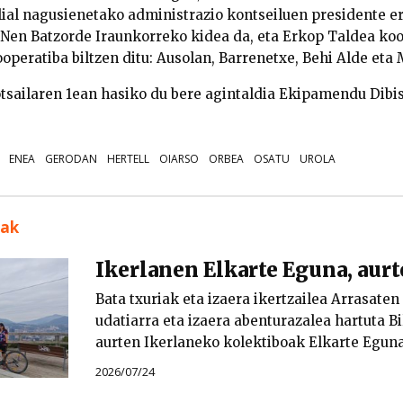
lial nagusienetako administrazio kontseiluen presidente er
n Batzorde Iraunkorreko kidea da, eta Erkop Taldea koo
operatiba biltzen ditu: Ausolan, Barrenetxe, Behi Alde eta 
sailaren 1ean hasiko du bere agintaldia Ekipamendu Dibis
ENEA
GERODAN
HERTELL
OIARSO
ORBEA
OSATU
UROLA
uak
Ikerlanen Elkarte Eguna, aur
Bata txuriak eta izaera ikertzailea Arrasaten
udatiarra eta izaera abenturazalea hartuta B
aurten Ikerlaneko kolektiboak Elkarte Eguna
2026/07/24