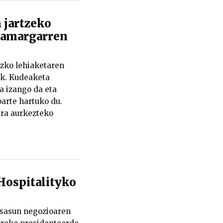
 jartzeko
hamargarren
zko lehiaketaren
ek. Kudeaketa
a izango da eta
arte hartuko du.
ra aurkezteko
ospitalityko
Osasun negozioaren