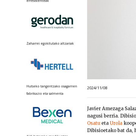
erresistenteak
Zaharrei egokitutako altzariak
Hutseko tangentzako osagarrien
2024/11/08
fabrikazio eta salmenta
Javier Amezaga Sala
nagusi berria. Dibisi
Osatu
eta
Urola
koope
Dibisioetako bat da, 