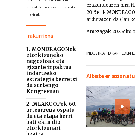
Termoplastikozko kofadun
erakundearen hiru fi
ontziak fabrikatzeko putz-egite
2015etik MONDRAGONe
makinak
arduratzen da (lau ko
Amezagak 2025eko ot
Irakurriena
1. MONDRAGONek
INDUSTRIA
DIKAR
EDERFIL
etorkizuneko
negozioak eta
gizarte inpaktua
indartzeko
Albiste erlazionat
estrategia berretsi
du aurtengo
Kongresuan
2. MLAKOOPek 60.
urteurrena ospatu
du eta etapa berri
bati ekin dio
etorkizunari
begira