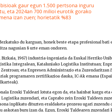
isioak gaur egun 1.500 pertsona inguru
tu, eta 2024an 700 milioi eurotik gorako
ena izan zuen; horietatik %83
dezkatuko du karguan, honek beste etapa profesional bati 
itza nagusian 8 urte eman ondoren.
Bizkaia, 1967) industria-ingeniaria da Euskal Herriko Unibe
gistika Integralean, Kataluniako Logistika Institutuan; Enp
 Zentroan; eta Enpresen Administrazio eta Zuzendaritzan
ariak programaren zertifikazioa dauka, IC-Ak emana (Espai
lkarteak).
onala Eroski Taldeari lotuta egon da, eta hainbat kargu eta
a Logistika zuzendari, eta Caprabo zein Eroski Taldeen zuz
sona inplikatu dituzten eraldaketa-prozesu ugari zuzendu d
u askotan buru izan da. Egun, Eroski Taldearen zuzendari k