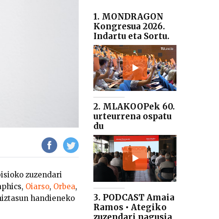
1. MONDRAGON
Kongresua 2026.
Indartu eta Sortu.
2. MLAKOOPek 60.
urteurrena ospatu
du
isioko zuzendari
aphics,
Oiarso
,
Orbea
,
3. PODCAST Amaia
niztasun handieneko
Ramos • Ategiko
zuzendari nagusia