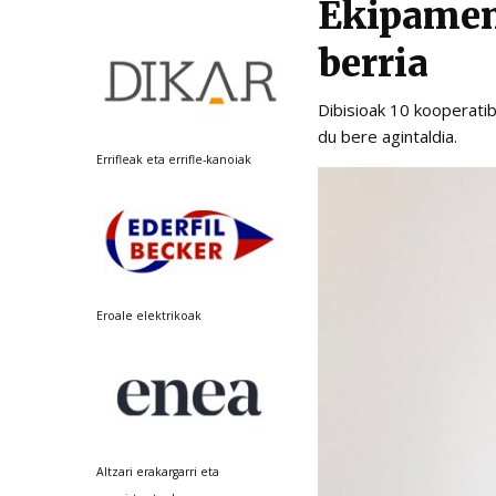
Ekipamen
berria
Dibisioak 10 kooperati
du bere agintaldia.
Errifleak eta errifle-kanoiak
Eroale elektrikoak
Altzari erakargarri eta