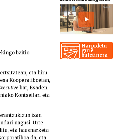
Harpidetu
gure
ekingo baitio
buletinera
rtsitatean, eta hiru
resa Kooperatiboetan,
Executive
bat, Esaden.
niako Kontseilari eta
 erantzukizun izan
endari nagusi. Urte
itu, eta hausnarketa
orporatiboa da, eta