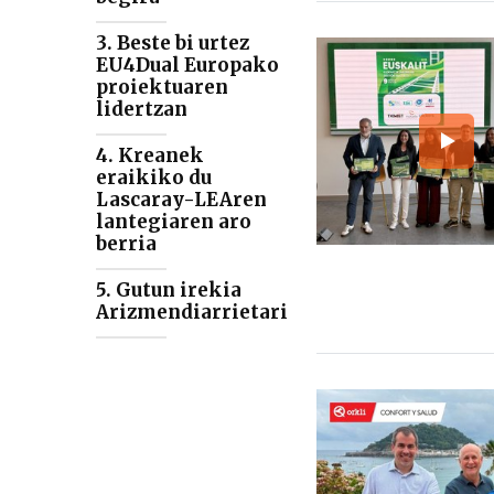
3. Beste bi urtez
EU4Dual Europako
proiektuaren
lidertzan
4. Kreanek
eraikiko du
Lascaray-LEAren
lantegiaren aro
berria
5. Gutun irekia
Arizmendiarrietari