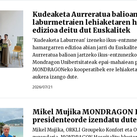
Kudeaketa Aurreratua balioan
laburmetraien lehiaketaren 
edizioa deitu dut Euskalitek
'Kudeaketa Laburrean' izeneko ikus-entzune
hamargarren edizioa abian jarri du Euskalit
Aurreratua balioan jartzeko ikus-entzunezko
Mondragon Unibertsitateak epai-mahaiean p
MONDRAGONeko kooperatibek ere lehiaketa
aukera izango dute.
2026/07/21
Mikel Mujika MONDRAGON H
presidenteorde izendatu dute
Mikel Mujika, ORKLI Groupeko Konfort eta 