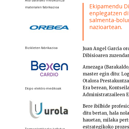
Aldi baterako medikuntza
Ekipamendu Dib
materialen fabrikazioa
enplegatzen di
salmenta-bolum
nazioartean.
Bizikleten fabrikazioa
Juan Angel Garcia or
Dibisioaren zuzendar
Amezaga (Barakaldo, 
master egin ditu: Lo
Otalora Prestakuntza
Era berean, Kontseil
Ekipo elektro-medikoak
Administratzaileen E
Bere ibilbide profesi
ditu bertan, hala nol
hauetan, milaka pert
estrategikoko prozes