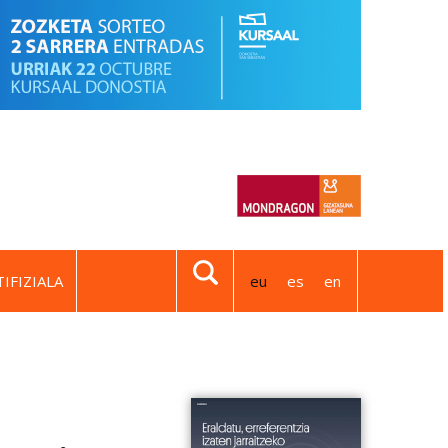
IFIZIALA
eu
es
en