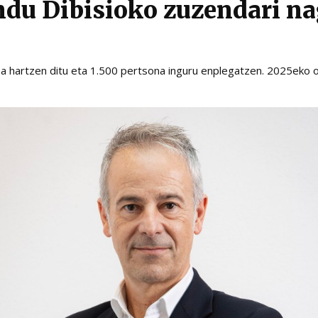
du Dibisioko zuzendari na
ba hartzen ditu eta 1.500 pertsona inguru enplegatzen. 2025eko o