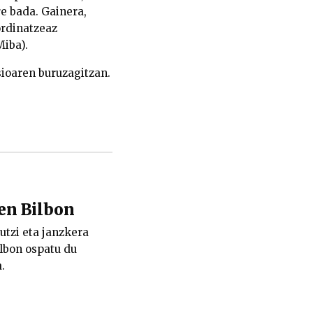
e bada. Gainera,
rdinatzeaz
Miba).
ioaren buruzagitzan.
ten Bilbon
 utzi eta janzkera
ilbon ospatu du
.