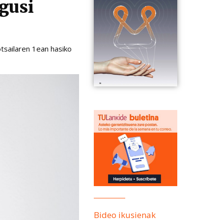
gusi
tsailaren 1ean hasiko
Bideo ikusienak