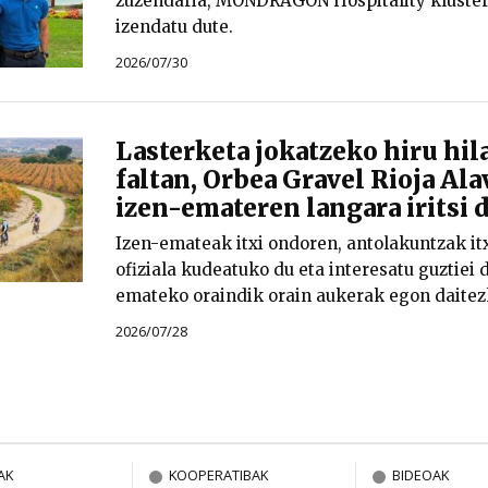
zuzendaria, MONDRAGON Hospitality kluster
izendatu dute.
2026/07/30
Lasterketa jokatzeko hiru hil
faltan, Orbea Gravel Rioja Ala
izen-emateren langara iritsi 
Izen-emateak itxi ondoren, antolakuntzak i
ofiziala kudeatuko du eta interesatu guztiei d
emateko oraindik orain aukerak egon daitez
2026/07/28
AK
KOOPERATIBAK
BIDEOAK