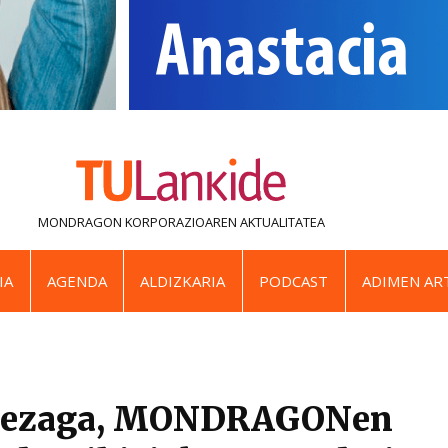
MONDRAGON KORPORAZIOAREN
AKTUALITATEA
IA
AGENDA
ALDIZKARIA
PODCAST
ADIMEN ART
Amezaga, MONDRAGONen