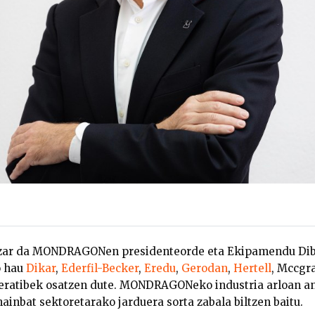
zar da MONDRAGONen presidenteorde eta Ekipamendu Dib
o hau
Dikar
,
Ederfil-Becker
,
Eredu
,
Gerodan
,
Hertell
, Mccgr
ratibek osatzen dute. MONDRAGONeko industria arloan a
hainbat sektoretarako jarduera sorta zabala biltzen baitu.