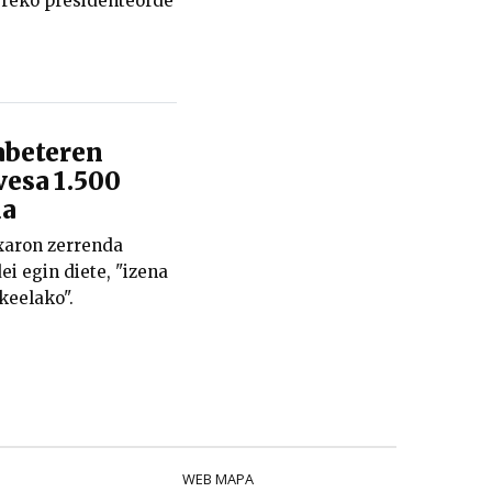
reko presidenteorde
abeteren
vesa 1.500
da
txaron zerrenda
ei egin diete, "izena
keelako".
WEB MAPA