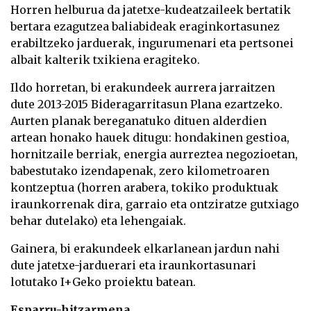
Horren helburua da jatetxe-kudeatzaileek bertatik
bertara ezagutzea baliabideak eraginkortasunez
erabiltzeko jarduerak, ingurumenari eta pertsonei
albait kalterik txikiena eragiteko.
Ildo horretan, bi erakundeek aurrera jarraitzen
dute 2013-2015 Bideragarritasun Plana ezartzeko.
Aurten planak bereganatuko dituen alderdien
artean honako hauek ditugu: hondakinen gestioa,
hornitzaile berriak, energia aurreztea negozioetan,
babestutako izendapenak, zero kilometroaren
kontzeptua (horren arabera, tokiko produktuak
iraunkorrenak dira, garraio eta ontziratze gutxiago
behar dutelako) eta lehengaiak.
Gainera, bi erakundeek elkarlanean jardun nahi
dute jatetxe-jarduerari eta iraunkortasunari
lotutako I+Geko proiektu batean.
Esparru-hitzarmena