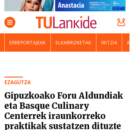
ERREPORTAJEAK
ELKARRIZKETAK
IRITZIA
EZAGUTZA
Gipuzkoako Foru Aldundiak
eta Basque Culinary
Centerrek iraunkorreko
praktikak sustatzen dituzte