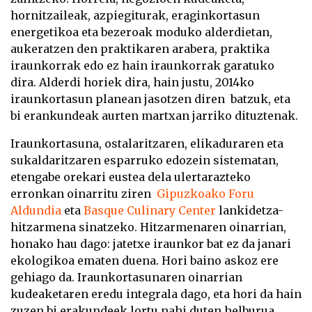
hornitzaileak, azpiegiturak, eraginkortasun
energetikoa eta bezeroak moduko alderdietan,
aukeratzen den praktikaren arabera, praktika
iraunkorrak edo ez hain iraunkorrak garatuko
dira. Alderdi horiek dira, hain justu, 2014ko
iraunkortasun planean jasotzen diren batzuk, eta
bi erankundeak aurten martxan jarriko dituztenak.
Iraunkortasuna, ostalaritzaren, elikaduraren eta
sukaldaritzaren esparruko edozein sistematan,
etengabe orekari eustea dela ulertarazteko
erronkan oinarritu ziren
Gipuzkoako Foru
Aldundia
eta
Basque Culinary Center
lankidetza-
hitzarmena sinatzeko. Hitzarmenaren oinarrian,
honako hau dago: jatetxe iraunkor bat ez da janari
ekologikoa ematen duena. Hori baino askoz ere
gehiago da. Iraunkortasunaren oinarrian
kudeaketaren eredu integrala dago, eta hori da hain
zuzen bi erakundeek lortu nahi duten helburua.