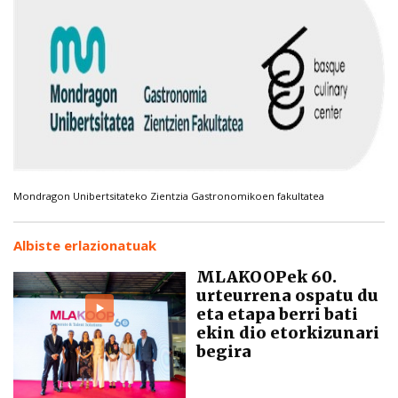
Mondragon Unibertsitateko Zientzia Gastronomikoen fakultatea
Albiste erlazionatuak
MLAKOOPek 60.
urteurrena ospatu du
eta etapa berri bati
ekin dio etorkizunari
begira