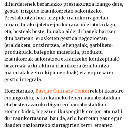
dihardutenek berariazko prestakuntza izango dute,
gestio-irizpide iraunkorretan sakontzeko.
Prestakuntza hori irizpide iraunkorragoetan
oinarritutako jatetxe-jarduerara bideratuta dago,
eta, besteak beste, honako alderdi hauek hartzen
ditu barnean: erosketen gestioa negozioetan
(eraldaketa, ontziratzea, lehengaiak, garbiketa-
produktuak, bulegoko materiala, produktu
iraunkorrak aukeratzea eta antzeko kontzeptuak),
bezeroak, arkitektura iraunkorra (eraikuntza-
materialak zein ekipamenduak) eta enpresaren
gestio integrala.
Horretarako,
Basque Culinary Center
rek bi ikastaro
emango ditu, bata ekaineko lehen hamabostaldian
eta bestea azaroko bigarren hamabostaldian.
Horien bidez, legearen ikuspegitik ere jorratu nahi
du iraunkortasuna, hau da, arlo horretan gaur egun
dauden nazioarteko ziurtagirien berri emanez.