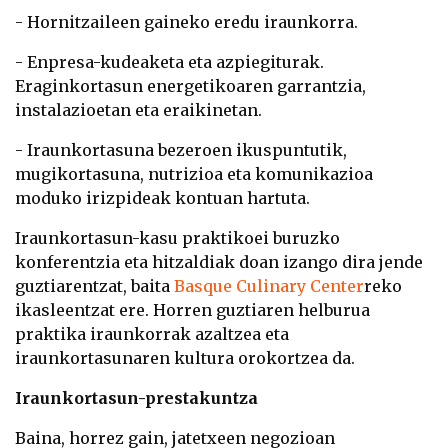
- Hornitzaileen gaineko eredu iraunkorra.
- Enpresa-kudeaketa eta azpiegiturak.
Eraginkortasun energetikoaren garrantzia,
instalazioetan eta eraikinetan.
- Iraunkortasuna bezeroen ikuspuntutik,
mugikortasuna, nutrizioa eta komunikazioa
moduko irizpideak kontuan hartuta.
Iraunkortasun-kasu praktikoei buruzko
konferentzia eta hitzaldiak doan izango dira jende
guztiarentzat, baita
Basque Culinary Center
reko
ikasleentzat ere. Horren guztiaren helburua
praktika iraunkorrak azaltzea eta
iraunkortasunaren kultura orokortzea da.
Iraunkortasun-prestakuntza
Baina, horrez gain, jatetxeen negozioan