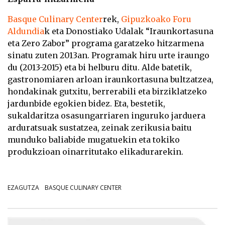
Basque Culinary Center
rek,
Gipuzkoako Foru
Aldundia
k eta Donostiako Udalak “Iraunkortasuna
eta Zero Zabor” programa garatzeko hitzarmena
sinatu zuten 2013an. Programak hiru urte iraungo
du (2013-2015) eta bi helburu ditu. Alde batetik,
gastronomiaren arloan iraunkortasuna bultzatzea,
hondakinak gutxitu, berrerabili eta birziklatzeko
jardunbide egokien bidez. Eta, bestetik,
sukaldaritza osasungarriaren inguruko jarduera
arduratsuak sustatzea, zeinak zerikusia baitu
munduko baliabide mugatuekin eta tokiko
produkzioan oinarritutako elikadurarekin.
EZAGUTZA
BASQUE CULINARY CENTER