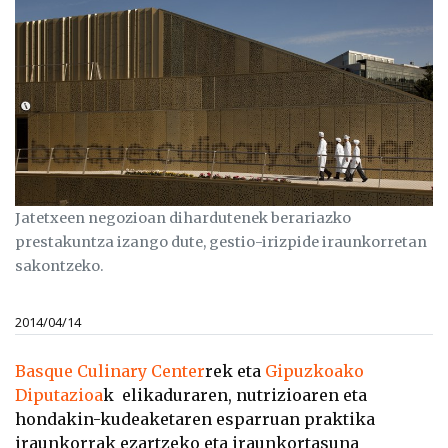
Jatetxeen negozioan dihardutenek berariazko
prestakuntza izango dute, gestio-irizpide iraunkorretan
sakontzeko.
2014/04/14
Basque Culinary Center
rek eta
Gipuzkoako
Diputazioa
k elikaduraren, nutrizioaren eta
hondakin-kudeaketaren esparruan praktika
iraunkorrak ezartzeko eta iraunkortasuna