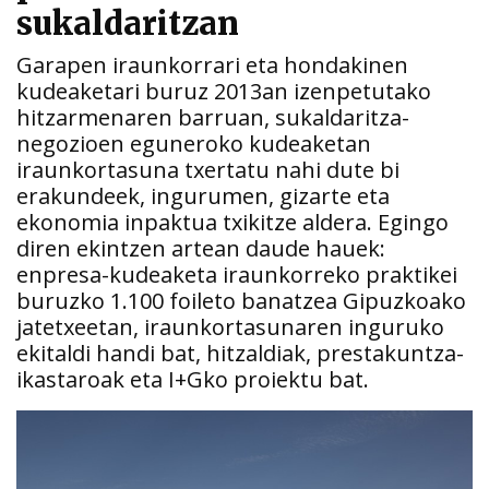
sukaldaritzan
Garapen iraunkorrari eta hondakinen
kudeaketari buruz 2013an izenpetutako
hitzarmenaren barruan, sukaldaritza-
negozioen eguneroko kudeaketan
iraunkortasuna txertatu nahi dute bi
erakundeek, ingurumen, gizarte eta
ekonomia inpaktua txikitze aldera. Egingo
diren ekintzen artean daude hauek:
enpresa-kudeaketa iraunkorreko praktikei
buruzko 1.100 foileto banatzea Gipuzkoako
jatetxeetan, iraunkortasunaren inguruko
ekitaldi handi bat, hitzaldiak, prestakuntza-
ikastaroak eta I+Gko proiektu bat.