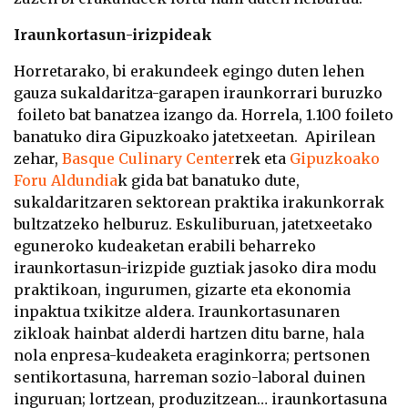
Iraunkortasun-irizpideak
Horretarako, bi erakundeek egingo duten lehen
gauza sukaldaritza-garapen iraunkorrari buruzko
foileto bat banatzea izango da. Horrela, 1.100 foileto
banatuko dira Gipuzkoako jatetxeetan. Apirilean
zehar,
Basque Culinary Center
rek eta
Gipuzkoako
Foru Aldundia
k gida bat banatuko dute,
sukaldaritzaren sektorean praktika irakunkorrak
bultzatzeko helburuz. Eskuliburuan, jatetxeetako
eguneroko kudeaketan erabili beharreko
iraunkortasun-irizpide guztiak jasoko dira modu
praktikoan, ingurumen, gizarte eta ekonomia
inpaktua txikitze aldera.
Iraunkortasunaren
zikloak hainbat alderdi hartzen ditu barne, hala
nola enpresa-kudeaketa eraginkorra; pertsonen
sentikortasuna, harreman sozio-laboral duinen
inguruan; lortzean, produzitzean… iraunkortasuna