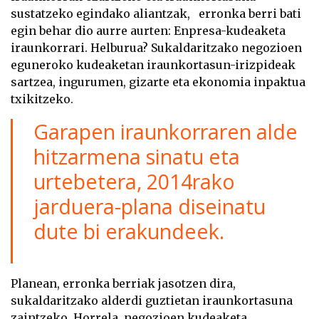
sustatzeko egindako aliantzak, erronka berri bati
egin behar dio aurre aurten: Enpresa-kudeaketa
iraunkorrari. Helburua? Sukaldaritzako negozioen
eguneroko kudeaketan iraunkortasun-irizpideak
sartzea, ingurumen, gizarte eta ekonomia inpaktua
txikitzeko.
Garapen iraunkorraren alde
hitzarmena sinatu eta
urtebetera, 2014rako
jarduera-plana diseinatu
dute bi erakundeek.
Planean, erronka berriak jasotzen dira,
sukaldaritzako alderdi guztietan iraunkortasuna
zaintzeko. Horrela, negozioen kudeaketa,