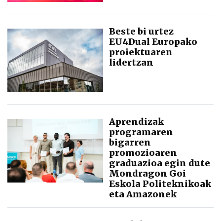
Beste bi urtez
EU4Dual Europako
proiektuaren
lidertzan
Aprendizak
programaren
bigarren
promozioaren
graduazioa egin dute
Mondragon Goi
Eskola Politeknikoak
eta Amazonek