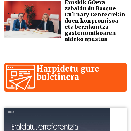
Eroskik GOera
zabaldu du Basque
Culinary Centerrekin
duen konpromisoa
eta berrikuntza
gastonomikoaren
aldeko apustua
Harpidetu gure
buletinera