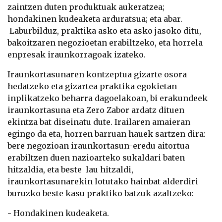
zaintzen duten produktuak aukeratzea;
hondakinen kudeaketa arduratsua; eta abar.
Laburbilduz, praktika asko eta asko jasoko ditu,
bakoitzaren negozioetan erabiltzeko, eta horrela
enpresak iraunkorragoak izateko.
Iraunkortasunaren kontzeptua gizarte osora
hedatzeko eta gizartea praktika egokietan
inplikatzeko beharra dagoelakoan, bi erakundeek
iraunkortasuna eta Zero Zabor ardatz dituen
ekintza bat diseinatu dute. Irailaren amaieran
egingo da eta, horren barruan hauek sartzen dira:
bere negozioan iraunkortasun-eredu aitortua
erabiltzen duen nazioarteko sukaldari baten
hitzaldia, eta beste lau hitzaldi,
iraunkortasunarekin lotutako hainbat alderdiri
buruzko beste kasu praktiko batzuk azaltzeko:
- Hondakinen kudeaketa.