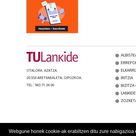
ALBISTE
ERREPO
ELKARRI
OTALORA. AZATZA.
IRITZIA
20.550 ARETXABALETA, GIPUZKOA.
BIZITZ
TEL.: 943 71 24 06
LANKIDE
ZOZKET
Webgune honek cookie-ak erabiltzen ditu zure nabigazioa err