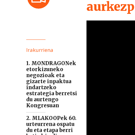
aurkez
Irakurriena
1. MONDRAGONek
etorkizuneko
negozioak eta
gizarte inpaktua
indartzeko
estrategia berretsi
du aurtengo
Kongresuan
2. MLAKOOPek 60.
urteurrena ospatu
du eta etapa berri