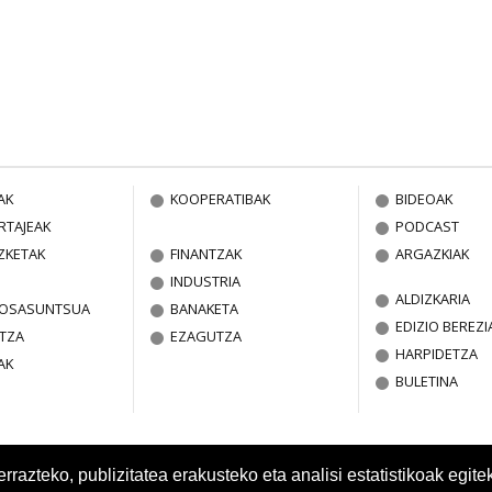
AK
KOOPERATIBAK
BIDEOAK
RTAJEAK
PODCAST
ZKETAK
FINANTZAK
ARGAZKIAK
INDUSTRIA
ALDIZKARIA
A OSASUNTSUA
BANAKETA
EDIZIO BEREZI
TZA
EZAGUTZA
HARPIDETZA
AK
BULETINA
azteko, publizitatea erakusteko eta analisi estatistikoak egite