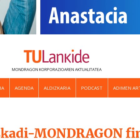
MONDRAGON KORPORAZIOAREN
AKTUALITATEA
IA
AGENDA
ALDIZKARIA
PODCAST
ADIMEN ART
skadi-MONDRAGON fin