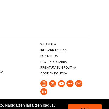
WEB MAPA
IRISGARRITASUNA
KONTAKTUA
LEGEZKO OHARRA
PRIBATUTASUN POLITIKA
AK
COOKIEN POLITIKA
ko. Nabigatzen jarraitzen baduzu,
Ados