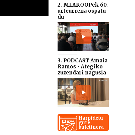
2. MLAKOOPek 60.
urteurrena ospatu
du
3. PODCAST Amaia
Ramos • Ategiko
zuzendari nagusia
Harpidetu
gure
buletinera