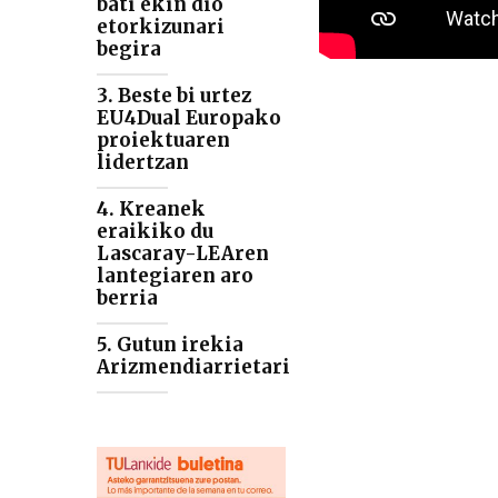
bati ekin dio
etorkizunari
begira
3. Beste bi urtez
EU4Dual Europako
proiektuaren
lidertzan
4. Kreanek
eraikiko du
Lascaray-LEAren
lantegiaren aro
berria
5. Gutun irekia
Arizmendiarrietari