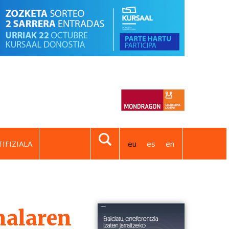
IFIZIALA
eu
es
en
alaren