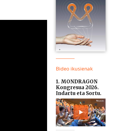
Bideo ikusienak
1. MONDRAGON
Kongresua 2026.
Indartu eta Sortu.