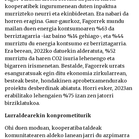
kooperatibek ingurumenean duten inpaktua
murrizteko neurri eta ekinbideetan. Eta nabari da
horren eragina. Gaur-gaurkoz, Fagorrek mundu
mailan duen energia kontsumoaren %63 da
berriztagarria -iaz baino %14 gehiago-, eta %44
murriztu du energia kontsumo ez berriztagarria.
Era berean, 2022ko datuekin alderatuta, %52
murriztu da haren CO2 isuria lehenengo eta
bigarren irismenetan. Bestalde, Fagorrek urrats
esanguratsuak egin ditu
ekonomia zirkularrean,
besteak beste, hondakinen aprobetxamendurako
proiektu desberdinak abiatuta. Horri esker, 2023an
erabilitako lehengaien %75 izan zen jatorri
birziklatukoa.
Lurraldearekin konprometiturik
Ohi duen moduan, kooperatiba taldeak
komunitatearen aldeko lanean jarri du azpimarra