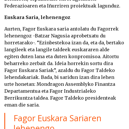
Federazioaren eta Iñurriren proiektuak lagunduz.
Euskara Saria, lehenengoz
Aurten, Fagor Euskara saria antolatu du Fagorrek
lehenengoz -Batzar Nagusia aprobetxatu du
horretarako-. “Ezinbestekoa izan da, eta da, bertako
langileek eta langile taldeek euskararen alde
egiten duten lana eta duten konpromisoa. Aitortu
beharreko zerbait da. Ideia horrekin sortu dira
Fagor Euskara Sariak”, azaldu du Fagor Taldeko
lehendakariak. Bada, bi saridun izan dira lehen
urte honetan: Mondragon Assemblyko Finantza
Departamentua eta Fagor Industrialeko
Berrikuntza taldea. Fagor Taldeko presidenteak
eman die saria.
Fagor Euskara Sariaren
lehenengo