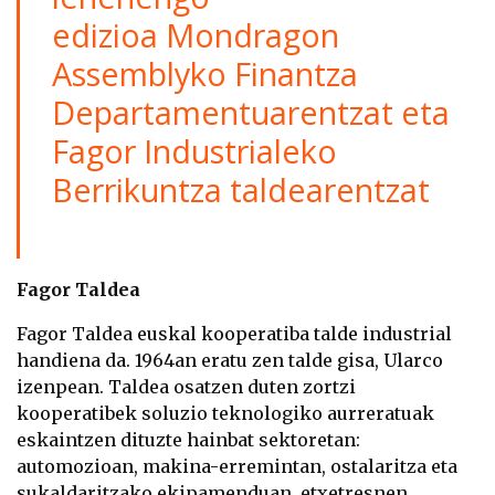
edizioa
Mondragon
Assemblyko Finantza
Departamentuarentzat eta
Fagor Industrialeko
Berrikuntza taldearentzat
Fagor Taldea
Fagor Taldea euskal
kooperatiba talde
industrial
handiena da. 1964an eratu zen talde gisa, Ularco
izenpean. Taldea osatzen duten zortzi
kooperatibek soluzio teknologiko aurreratuak
eskaintzen dituzte hainbat sektoretan:
automozioan, makina-erremintan, ostalaritza eta
sukaldaritzako ekipamenduan, etxetresnen