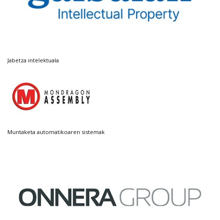
Jabetza intelektuala
Muntaketa automatikoaren sistemak