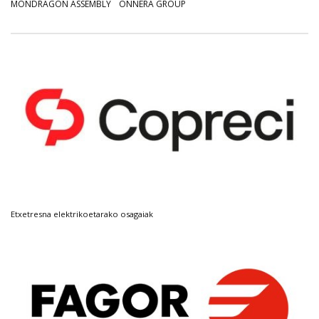
MONDRAGON ASSEMBLY
ONNERA GROUP
Etxetresna elektrikoetarako osagaiak