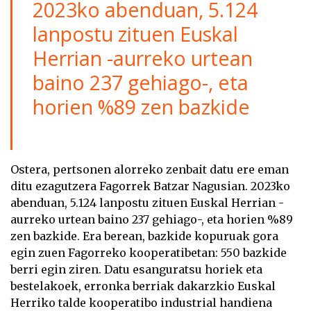
2023ko abenduan, 5.124
lanpostu zituen Euskal
Herrian -aurreko urtean
baino 237 gehiago-, eta
horien %89 zen bazkide
Ostera, pertsonen alorreko zenbait datu ere eman
ditu ezagutzera Fagorrek Batzar Nagusian. 2023ko
abenduan, 5.124 lanpostu zituen Euskal Herrian -
aurreko urtean baino 237 gehiago-, eta horien %89
zen bazkide. Era berean, bazkide kopuruak gora
egin zuen Fagorreko kooperatibetan: 550 bazkide
berri egin ziren. Datu esanguratsu horiek eta
bestelakoek, erronka berriak dakarzkio Euskal
Herriko talde kooperatibo industrial handiena