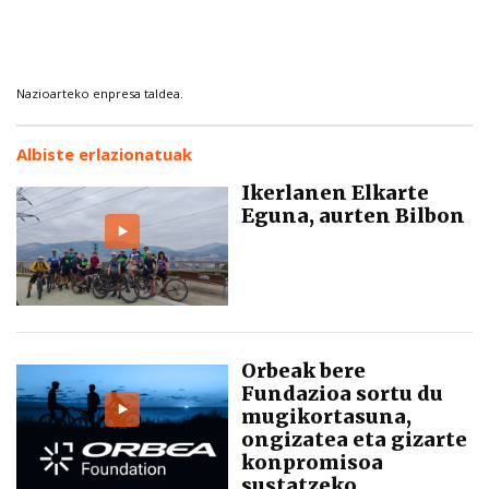
Nazioarteko enpresa taldea.
Albiste erlazionatuak
Ikerlanen Elkarte
Eguna, aurten Bilbon
Orbeak bere
Fundazioa sortu du
mugikortasuna,
ongizatea eta gizarte
konpromisoa
sustatzeko