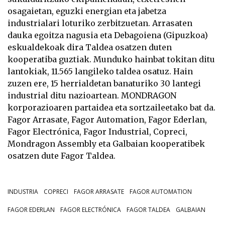
osagaietan, eguzki energian eta jabetza
industrialari loturiko zerbitzuetan.
Arrasaten
dauka egoitza nagusia eta Debagoiena (Gipuzkoa)
eskualdekoak dira Taldea osatzen duten
kooperatiba guztiak. Munduko hainbat tokitan ditu
lantokiak, 11.565 langileko taldea osatuz. Hain
zuzen ere, 15 herrialdetan banaturiko 30 lantegi
industrial ditu nazioartean.
MONDRAGON
korporazioaren
partaidea eta sortzaileetako bat da.
Fagor Arrasate
,
Fagor Automation
,
Fagor Ederlan
,
Fagor Electrónica
,
Fagor Industrial
,
Copreci
,
Mondragon Assembly
eta
Galbaian
kooperatibek
osatzen dute Fagor Taldea.
INDUSTRIA
COPRECI
FAGOR ARRASATE
FAGOR AUTOMATION
FAGOR EDERLAN
FAGOR ELECTRÓNICA
FAGOR TALDEA
GALBAIAN