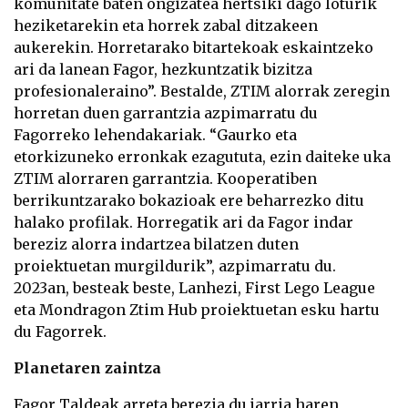
komunitate baten ongizatea hertsiki dago loturik
heziketarekin eta horrek zabal ditzakeen
aukerekin. Horretarako bitartekoak eskaintzeko
ari da lanean Fagor, hezkuntzatik bizitza
profesionaleraino”. Bestalde, ZTIM alorrak zeregin
horretan duen garrantzia azpimarratu du
Fagorreko lehendakariak. “Gaurko eta
etorkizuneko erronkak ezagututa, ezin daiteke uka
ZTIM alorraren garrantzia. Kooperatiben
berrikuntzarako bokazioak ere beharrezko ditu
halako profilak. Horregatik ari da Fagor indar
bereziz alorra indartzea bilatzen duten
proiektuetan murgildurik”, azpimarratu du.
2023an, besteak beste, Lanhezi, First Lego League
eta Mondragon Ztim Hub proiektuetan esku hartu
du Fagorrek.
Planetaren zaintza
Fagor Taldeak arreta berezia du jarria haren