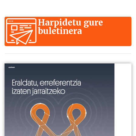
Harpidetu gure
buletinera