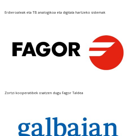
Erdieroaleak eta TB analogikoa eta digitala hartzeko sistemak
Zortzi kooperatibek osatzen dugu Fagor Taldea