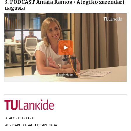
3. PODCAST Amaia Ramos • Ategiko zuzendari
nagusia
OTALORA. AZATZA.
20.550 ARETXABALETA, GIPUZKOA.