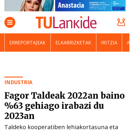
ERREPORTAJEAK
ELKARRIZKETAK
IRITZIA
INDUSTRIA
Fagor Taldeak 2022an baino
%63 gehiago irabazi du
2023an
Taldeko kooperatiben lehiakortasuna eta