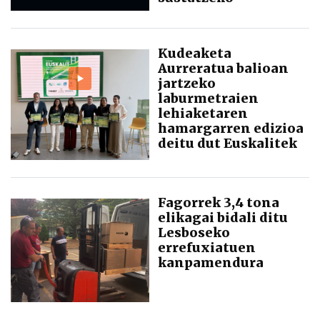
Kudeaketa
Aurreratua balioan
jartzeko
laburmetraien
lehiaketaren
hamargarren edizioa
deitu dut Euskalitek
Fagorrek 3,4 tona
elikagai bidali ditu
Lesboseko
errefuxiatuen
kanpamendura