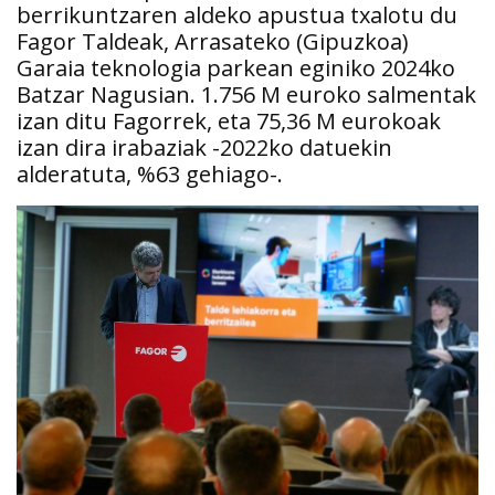
berrikuntzaren aldeko apustua txalotu du
Fagor Taldeak, Arrasateko (Gipuzkoa)
Garaia teknologia parkean eginiko 2024ko
Batzar Nagusian. 1.756 M euroko salmentak
izan ditu Fagorrek, eta 75,36 M eurokoak
izan dira irabaziak -2022ko datuekin
alderatuta, %63 gehiago-.