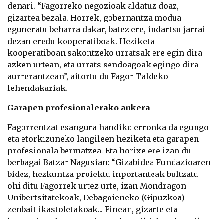
denari. “Fagorreko negozioak aldatuz doaz,
gizartea bezala. Horrek, gobernantza modua
eguneratu beharra dakar, batez ere, indartsu jarrai
dezan eredu kooperatiboak. Heziketa
kooperatiboan sakontzeko urratsak ere egin dira
azken urtean, eta urrats sendoagoak egingo dira
aurrerantzean”, aitortu du Fagor Taldeko
lehendakariak.
Garapen profesionalerako aukera
Fagorrentzat esangura handiko erronka da egungo
eta etorkizuneko langileen heziketa eta garapen
profesionala bermatzea. Eta horixe ere izan du
berbagai Batzar Nagusian: “Gizabidea Fundazioaren
bidez, hezkuntza proiektu inportanteak bultzatu
ohi ditu Fagorrek urtez urte, izan Mondragon
Unibertsitatekoak, Debagoieneko (Gipuzkoa)
zenbait ikastoletakoak... Finean, gizarte eta