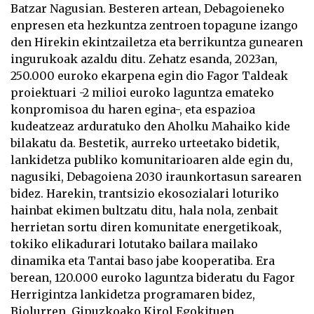
Batzar Nagusian. Besteren artean, Debagoieneko
enpresen eta hezkuntza zentroen topagune izango
den Hirekin ekintzailetza eta berrikuntza gunearen
ingurukoak azaldu ditu. Zehatz esanda, 2023an,
250.000 euroko ekarpena egin dio Fagor Taldeak
proiektuari -2 milioi euroko laguntza emateko
konpromisoa du haren egina-, eta espazioa
kudeatzeaz arduratuko den Aholku Mahaiko kide
bilakatu da. Bestetik, aurreko urteetako bidetik,
lankidetza publiko komunitarioaren alde egin du,
nagusiki, Debagoiena 2030 iraunkortasun sarearen
bidez. Harekin, trantsizio ekosozialari loturiko
hainbat ekimen bultzatu ditu, hala nola, zenbait
herrietan sortu diren komunitate energetikoak,
tokiko elikadurari lotutako bailara mailako
dinamika eta Tantai baso jabe kooperatiba. Era
berean, 120.000 euroko laguntza bideratu du Fagor
Herrigintza lankidetza programaren bidez,
Biolurren, Gipuzkoako Kirol Egokituen