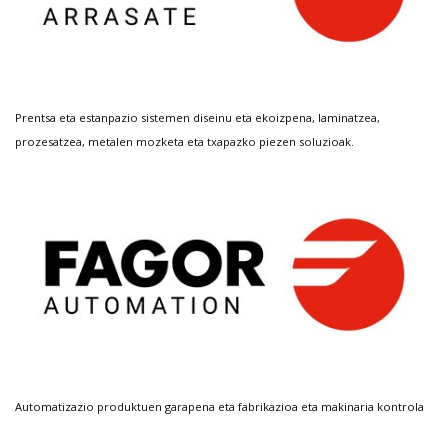
Prentsa eta estanpazio sistemen diseinu eta ekoizpena, laminatzea,
prozesatzea, metalen mozketa eta txapazko piezen soluzioak.
Automatizazio produktuen garapena eta fabrikazioa eta makinaria kontrola