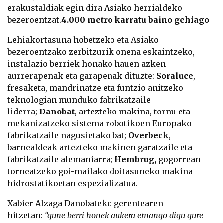
erakustaldiak egin dira Asiako herrialdeko
bezeroentzat.
4.000 metro karratu baino gehiago
Lehiakortasuna hobetzeko eta Asiako
bezeroentzako zerbitzurik onena eskaintzeko,
instalazio berriek honako hauen azken
aurrerapenak eta garapenak dituzte:
Soraluce
,
fresaketa, mandrinatze eta funtzio anitzeko
teknologian munduko fabrikatzaile
liderra;
Danobat
, artezteko makina, tornu eta
mekanizatzeko sistema robotikoen Europako
fabrikatzaile nagusietako bat;
Overbeck
,
barnealdeak artezteko makinen garatzaile eta
fabrikatzaile alemaniarra;
Hembrug,
gogorrean
torneatzeko goi-mailako doitasuneko makina
hidrostatikoetan espezializatua.
Xabier Alzaga Danobateko gerentearen
hitzetan:
“gune berri honek aukera emango digu gure