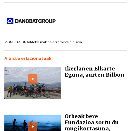
MONDRAGON taldeko makina-erreminta dibisioa
Albiste erlazionatuak
Ikerlanen Elkarte
Eguna, aurten Bilbon
Orbeak bere
Fundazioa sortu du
mugikortasuna,