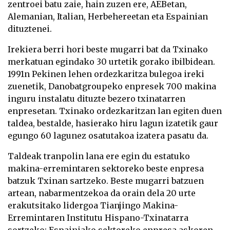
zentroei batu zaie, hain zuzen ere, AEBetan,
Alemanian, Italian, Herbehereetan eta Espainian
dituztenei.
Irekiera berri hori beste mugarri bat da Txinako
merkatuan egindako 30 urtetik gorako ibilbidean.
1991n Pekinen lehen ordezkaritza bulegoa ireki
zuenetik, Danobatgroupeko enpresek 700 makina
inguru instalatu dituzte bezero txinatarren
enpresetan. Txinako ordezkaritzan lan egiten duen
taldea, bestalde, hasierako hiru lagun izatetik gaur
egungo 60 lagunez osatutakoa izatera pasatu da.
Taldeak tranpolin lana ere egin du estatuko
makina-erremintaren sektoreko beste enpresa
batzuk Txinan sartzeko. Beste mugarri batzuen
artean, nabarmentzekoa da orain dela 20 urte
erakutsitako lidergoa Tianjingo Makina-
Erremintaren Institutu Hispano-Txinatarra
sortzeko; Espainiako sektoreko enpresa askoren