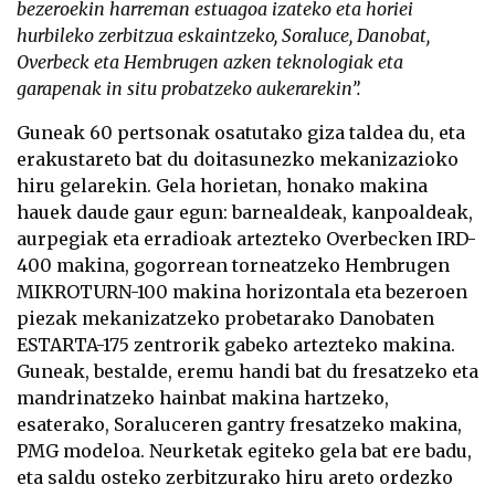
bezeroekin harreman estuagoa izateko eta horiei
hurbileko zerbitzua eskaintzeko, Soraluce, Danobat,
Overbeck eta Hembrugen azken teknologiak eta
garapenak in situ probatzeko aukerarekin”.
Guneak 60 pertsonak osatutako giza taldea du, eta
erakustareto bat du doitasunezko mekanizazioko
hiru gelarekin. Gela horietan, honako makina
hauek daude gaur egun: barnealdeak, kanpoaldeak,
aurpegiak eta erradioak artezteko Overbecken IRD-
400 makina,
gogorrean torneatzeko Hembrugen
MIKROTURN-100 makina horizontala
eta bezeroen
piezak mekanizatzeko probetarako Danobaten
ESTARTA-175 zentrorik gabeko artezteko makina.
Guneak, bestalde, eremu handi bat du fresatzeko eta
mandrinatzeko hainbat makina hartzeko,
esaterako, Soraluceren gantry fresatzeko makina,
PMG modeloa. Neurketak egiteko gela bat ere badu,
eta saldu osteko zerbitzurako hiru areto ordezko