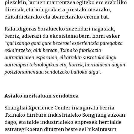
piezekin, buruen mantentzea egiteko ere erabiliko
direnak, eta bulegoak eta prestakuntzarako,
ekitaldietarako eta abarretarako eremu bat.
Rafa Idigoras Soraluceko zuzendari nagusiak,
berriz, adierazi du ekosistema berri horri esker
“
gai izango gara gure bezeroei esperientzia paregabea
eskaintzeko; aldi berean, Txinako fabrikazio
aurreratuaren esparruan, elkarrekin sustatuko dugu
aurrerapen teknologikoa eta, horrek, herrialdean dugun
posizionamendua sendotzeko balioko digu
”.
Asiako merkatuan sendotzea
Shanghai Xperience Center inauguratu berria
Txinako hiriburu industrialeko Songjiang auzoan
dago, eta talde industrialeko enpresek herrialde
estrategikoetan dituzten beste sei bikaintasun