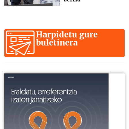
Harpidetu gure
buletinera