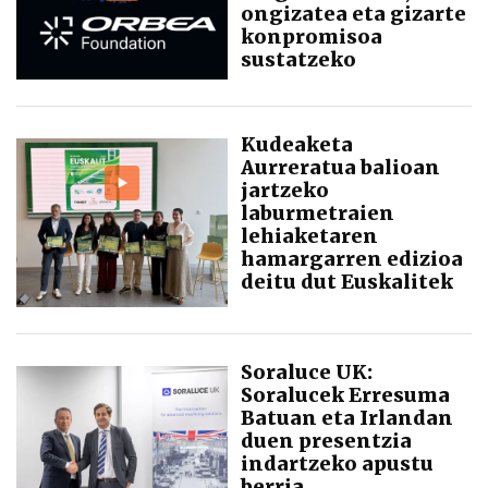
ongizatea eta gizarte
konpromisoa
sustatzeko
Kudeaketa
Aurreratua balioan
jartzeko
laburmetraien
lehiaketaren
hamargarren edizioa
deitu dut Euskalitek
Soraluce UK:
Soralucek Erresuma
Batuan eta Irlandan
duen presentzia
indartzeko apustu
berria