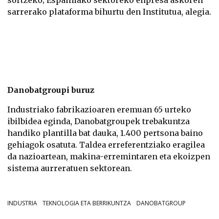
sarrerako plataforma bihurtu den Institutua, alegia.
Danobatgroupi buruz
Industriako fabrikazioaren eremuan 65 urteko
ibilbidea eginda, Danobatgroupek trebakuntza
handiko plantilla bat dauka, 1.400 pertsona baino
gehiagok osatuta. Taldea erreferentziako eragilea
da nazioartean, makina-erremintaren eta ekoizpen
sistema aurreratuen sektorean.
INDUSTRIA
TEKNOLOGIA ETA BERRIKUNTZA
DANOBATGROUP