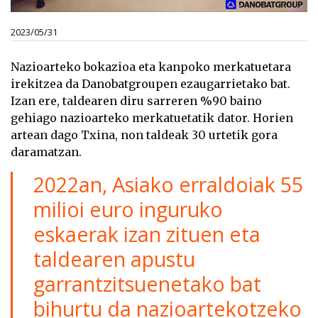
2023/05/31
Nazioarteko bokazioa eta kanpoko merkatuetara
irekitzea da Danobatgroupen ezaugarrietako bat.
Izan ere, taldearen diru sarreren %90 baino
gehiago nazioarteko merkatuetatik dator. Horien
artean dago Txina, non taldeak 30 urtetik gora
daramatzan.
2022an, Asiako erraldoiak 55
milioi euro inguruko
eskaerak izan zituen eta
taldearen apustu
garrantzitsuenetako bat
bihurtu da nazioartekotzeko