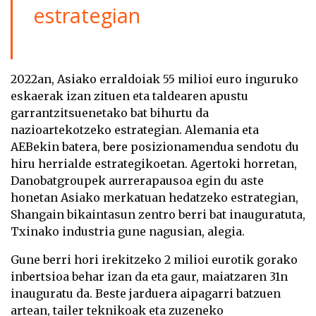
estrategian
2022an, Asiako erraldoiak 55 milioi euro inguruko
eskaerak izan zituen eta taldearen apustu
garrantzitsuenetako bat bihurtu da
nazioartekotzeko estrategian. Alemania eta
AEBekin batera, bere posizionamendua sendotu du
hiru herrialde estrategikoetan. Agertoki horretan,
Danobatgroupek aurrerapausoa egin du aste
honetan Asiako merkatuan hedatzeko estrategian,
Shangain bikaintasun zentro berri bat inauguratuta,
Txinako industria gune nagusian, alegia.
Gune berri hori irekitzeko 2 milioi eurotik gorako
inbertsioa behar izan da eta gaur, maiatzaren 31n
inauguratu da. Beste jarduera aipagarri batzuen
artean, tailer teknikoak eta zuzeneko