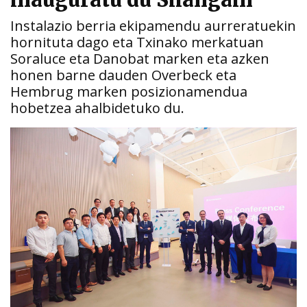
inauguratu du Shangain
Instalazio berria ekipamendu aurreratuekin
hornituta dago eta Txinako merkatuan
Soraluce eta Danobat marken eta azken
honen barne dauden Overbeck eta
Hembrug marken posizionamendua
hobetzea ahalbidetuko du.