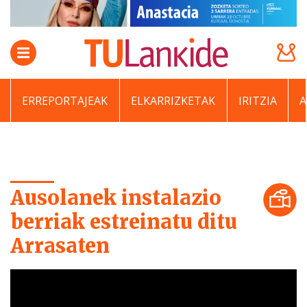
ERREPORTAJEAK
ELKARRIZKETAK
IRITZIA
Ausolanek instalazio
berriak estreinatu ditu
Arrasaten