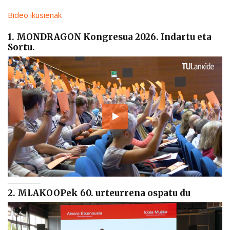
Bideo ikusienak
1. MONDRAGON Kongresua 2026. Indartu eta
Sortu.
2. MLAKOOPek 60. urteurrena ospatu du