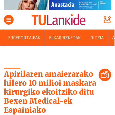
ERREPORTAJEAK
ELKARRIZKETAK
IRITZIA
Apirilaren amaierarako
hilero 10 milioi maskara
kirurgiko ekoitziko ditu
Bexen Medical-ek
Espainiako