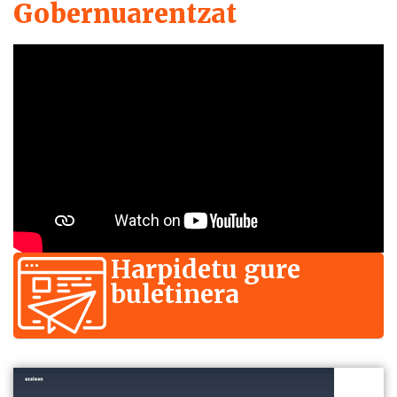
Gobernuarentzat
Harpidetu gure
buletinera