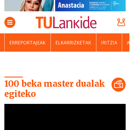
ERREPORTAJEAK
ELKARRIZKETAK
IRITZIA
100 beka master dualak
egiteko