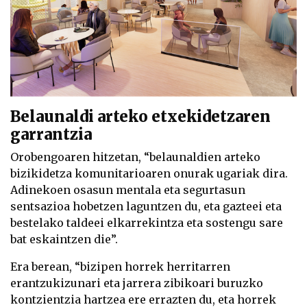
Belaunaldi arteko etxekidetzaren
garrantzia
Orobengoaren hitzetan, “belaunaldien arteko
bizikidetza komunitarioaren onurak ugariak dira.
Adinekoen osasun mentala eta segurtasun
sentsazioa hobetzen laguntzen du, eta gazteei eta
bestelako taldeei elkarrekintza eta sostengu sare
bat eskaintzen die”.
Era berean, “bizipen horrek herritarren
erantzukizunari eta jarrera zibikoari buruzko
kontzientzia hartzea ere errazten du, eta horrek