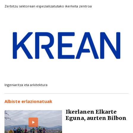
Zerbitzu sektorean espezializatutako ikerketa zentroa
Ingeniaritza eta arkitektura
Albiste erlazionatuak
Ikerlanen Elkarte
Eguna, aurten Bilbon