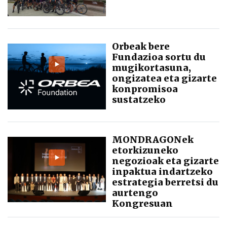
Orbeak bere
Fundazioa sortu du
mugikortasuna,
ongizatea eta gizarte
konpromisoa
sustatzeko
MONDRAGONek
etorkizuneko
negozioak eta gizarte
inpaktua indartzeko
estrategia berretsi du
aurtengo
Kongresuan