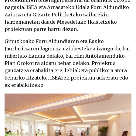
nagusia. ISEA eta Arrasateko Udala Foru Aldundiko
Zaintza eta Gizarte Politiketako sailarekin
harremanetan daude Mesedetako Ikastetxeko
proiektuan parte hartu dezan.
Gipuzkoako Foru Aldundiaren eta Eusko
Jaurlaritzaren laguntza ezinbestekoa izango da, bai
inbertsio handia delako, bai Hiri Antolamenduko
Plan Orokorra aldatu behar delako. Proiektua
gauzatzea erabakita ere, lehiaketa publikora atera
beharko litzateke, ISEAren proiektua aukeratu edo
ez erabakitzeko.