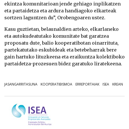
ekintza komunitarioan jende gehiago inplikatzen
eta partaidetza eta ardura handiagoko elkarteak
sortzen laguntzen du”, Orobengoaren ustez.
Kasu guztietan, belaunaldien arteko, elkarlaneko
eta autokudeatutako komunitate bat garatzea
proposatu dute, balio kooperatibotan oinarrituta,
partekatutako eskubideak eta betebeharrak bere
gain hartuko lituzkeena eta eraikuntza kolektiboko
partaidetza-prozesuen bidez garatuko liratekeena.
JASANGARRITASUNA
KOOPERATIBISMOA
ERREPORTAIAK
ISEA
KREAN