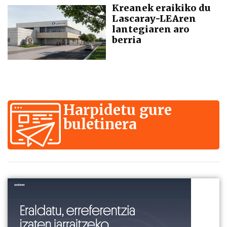
Kreanek eraikiko du
Lascaray-LEAren
lantegiaren aro
berria
Harpidetu gure
buletinera