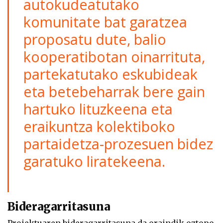
autokudeatutako
komunitate bat garatzea
proposatu dute, balio
kooperatibotan oinarrituta,
partekatutako eskubideak
eta betebeharrak bere gain
hartuko lituzkeena eta
eraikuntza kolektiboko
partaidetza-prozesuen bidez
garatuko liratekeena.
Bideragarritasuna
Proiektuaren bideragarritasuna da oraindik oztopo