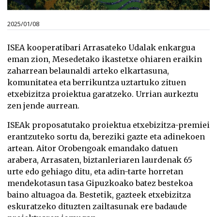
2025/01/08
ISEA kooperatibari Arrasateko Udalak enkargua
eman zion, Mesedetako ikastetxe ohiaren eraikin
zaharrean belaunaldi arteko elkartasuna,
komunitatea eta berrikuntza uztartuko zituen
etxebizitza proiektua garatzeko. Urrian aurkeztu
zen jende aurrean.
ISEAk proposatutako proiektua etxebizitza-premiei
erantzuteko sortu da, bereziki gazte eta adinekoen
artean. Aitor Orobengoak emandako datuen
arabera, Arrasaten, biztanleriaren laurdenak 65
urte edo gehiago ditu, eta adin-tarte horretan
mendekotasun tasa Gipuzkoako batez bestekoa
baino altuagoa da. Bestetik, gazteek etxebizitza
eskuratzeko dituzten zailtasunak ere badaude