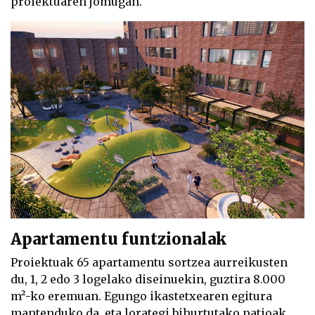
proiektuaren jomugan.
Apartamentu funtzionalak
Proiektuak 65 apartamentu sortzea aurreikusten
du, 1, 2 edo 3 logelako diseinuekin, guztira 8.000
m²-ko eremuan. Egungo ikastetxearen egitura
mantenduko da, eta lorategi bihurtutako patioak