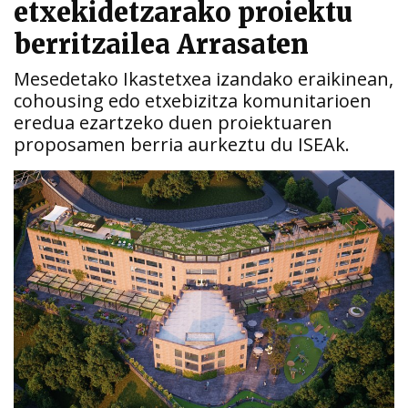
etxekidetzarako proiektu
berritzailea Arrasaten
Mesedetako Ikastetxea izandako eraikinean,
cohousing edo etxebizitza komunitarioen
eredua ezartzeko duen proiektuaren
proposamen berria aurkeztu du ISEAk.