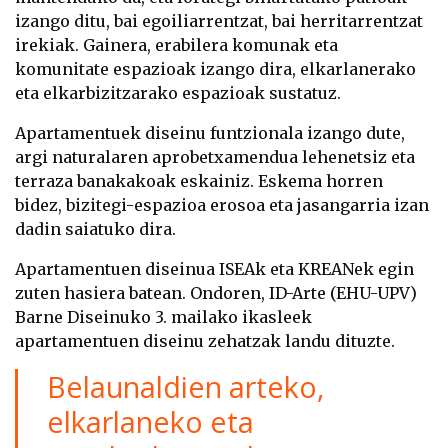
izango ditu, bai egoiliarrentzat, bai herritarrentzat
irekiak. Gainera, erabilera komunak eta
komunitate espazioak izango dira, elkarlanerako
eta elkarbizitzarako espazioak sustatuz.
Apartamentuek diseinu funtzionala izango dute,
argi naturalaren aprobetxamendua lehenetsiz eta
terraza banakakoak eskainiz. Eskema horren
bidez, bizitegi-espazioa erosoa eta jasangarria izan
dadin saiatuko dira.
Apartamentuen diseinua ISEAk eta KREANek egin
zuten hasiera batean. Ondoren, ID-Arte (EHU-UPV)
Barne Diseinuko 3. mailako ikasleek
apartamentuen diseinu zehatzak landu dituzte.
Belaunaldien arteko,
elkarlaneko eta