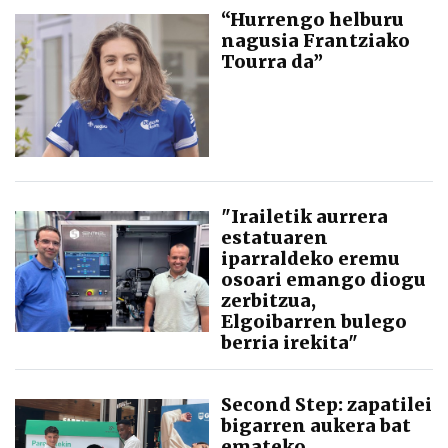
“Hurrengo helburu
nagusia Frantziako
Tourra da”
"Irailetik aurrera
estatuaren
iparraldeko eremu
osoari emango diogu
zerbitzua,
Elgoibarren bulego
berria irekita"
Second Step: zapatilei
bigarren aukera bat
emateko