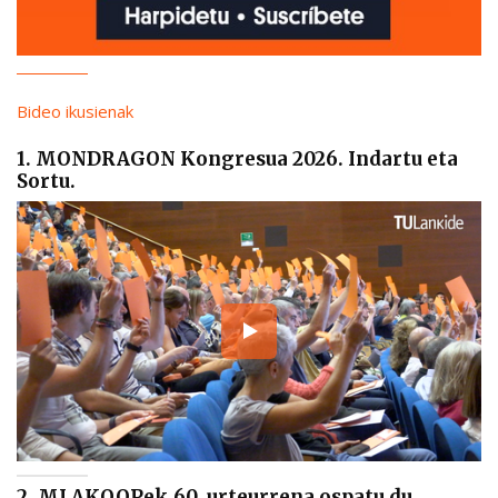
Bideo ikusienak
1. MONDRAGON Kongresua 2026. Indartu eta
Sortu.
2. MLAKOOPek 60. urteurrena ospatu du