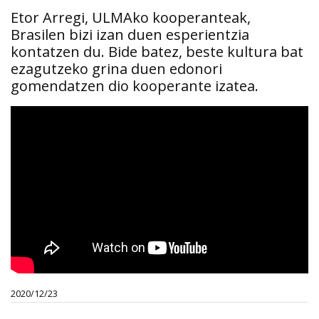
Etor Arregi, ULMAko kooperanteak,
Brasilen bizi izan duen esperientzia
kontatzen du. Bide batez, beste kultura bat
ezagutzeko grina duen edonori
gomendatzen dio kooperante izatea.
2020/12/23