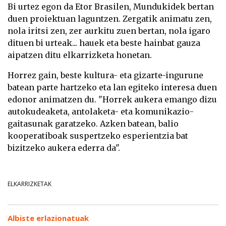
Bi urtez egon da Etor Brasilen, Mundukidek bertan
duen proiektuan laguntzen. Zergatik animatu zen,
nola iritsi zen, zer aurkitu zuen bertan, nola igaro
dituen bi urteak... hauek eta beste hainbat gauza
aipatzen ditu elkarrizketa honetan.
Horrez gain, beste kultura- eta gizarte-ingurune
batean parte hartzeko eta lan egiteko interesa duen
edonor animatzen du. "Horrek aukera emango dizu
autokudeaketa, antolaketa- eta komunikazio-
gaitasunak garatzeko. Azken batean, balio
kooperatiboak suspertzeko esperientzia bat
bizitzeko aukera ederra da".
ELKARRIZKETAK
Albiste erlazionatuak