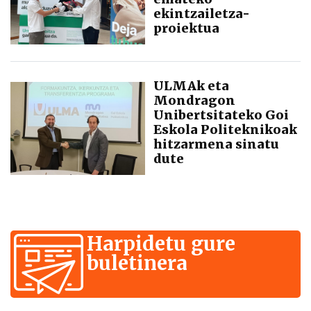
ekintzailetza-
proiektua
ULMAk eta
Mondragon
Unibertsitateko Goi
Eskola Politeknikoak
hitzarmena sinatu
dute
Harpidetu gure
buletinera