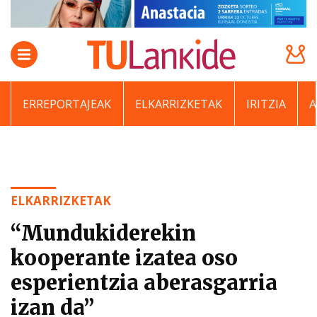
ERREPORTAJEAK
ELKARRIZKETAK
IRITZIA
ELKARRIZKETAK
“Mundukiderekin
kooperante izatea oso
esperientzia aberasgarria
izan da”