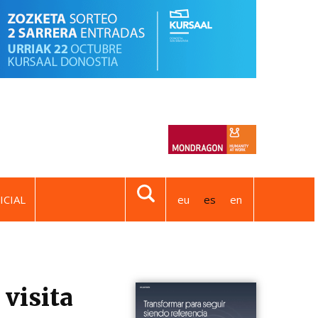
ICIAL
eu
es
en
 visita