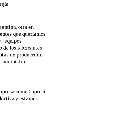
rgía.
entina, otra en
nentes que queríamos
s -equipos
o de los fabricantes
ntas de producción.
 suministrar
empresa como Copreci
ductiva y estamos