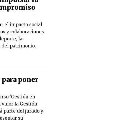
 compromiso
r el impacto social
ios y colaboraciones
eporte, la
n del patrimonio.
 para poner
urso 'Gestión en
 valor la Gestión
 parte del jurado y
esentar su