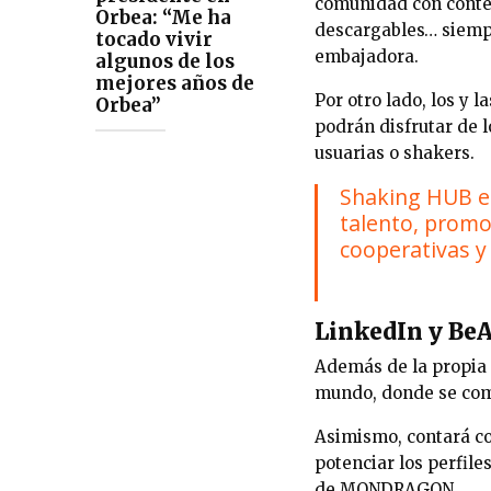
comunidad con conten
Orbea: “Me ha
descargables… siempre
tocado vivir
embajadora.
algunos de los
mejores años de
Por otro lado, los y
Orbea”
podrán disfrutar de 
usuarias o shakers.
Shaking HUB es
talento, promo
cooperativas y
LinkedIn y Be
Además de la propia 
mundo, donde se comp
Asimismo, contará co
potenciar los perfile
de MONDRAGON.