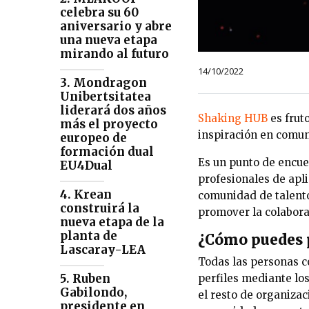
celebra su 60
aniversario y abre
una nueva etapa
mirando al futuro
14/10/2022
3. Mondragon
Unibertsitatea
liderará dos años
Shaking HUB
es frut
más el proyecto
inspiración en comuni
europeo de
formación dual
Es un punto de encue
EU4Dual
profesionales de apli
4. Krean
comunidad de talento
construirá la
promover la colabora
nueva etapa de la
planta de
¿Cómo puedes 
Lascaray-LEA
Todas las personas c
5. Ruben
perfiles mediante l
Gabilondo,
el resto de organiza
presidente en