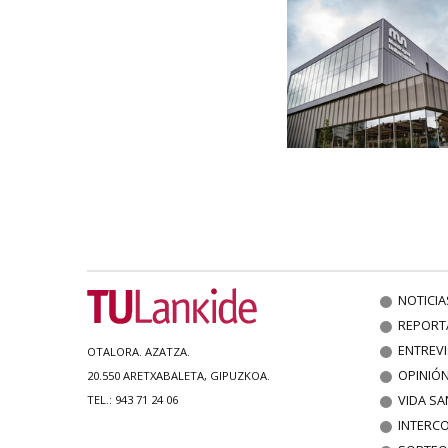
NOTICIA
REPORT
ENTREV
OTALORA. AZATZA.
OPINIÓ
20.550 ARETXABALETA, GIPUZKOA.
VIDA SA
TEL.: 943 71 24 06
INTERC