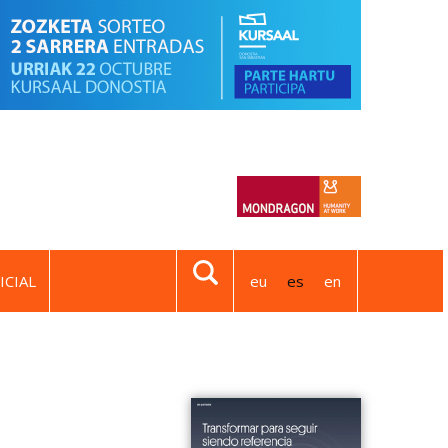
ICIAL
eu
es
en