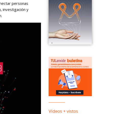
onectar personas
, investigación y
n.
Vídeos + vistos