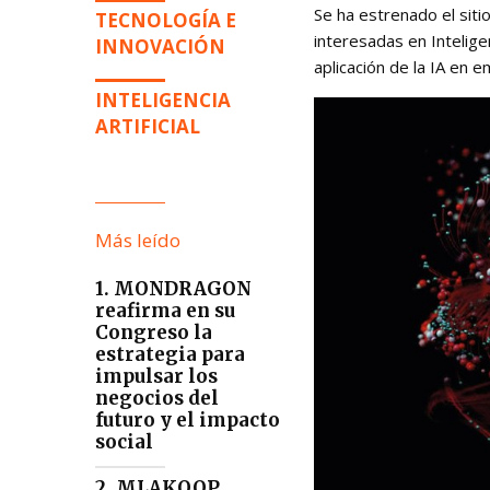
Se ha estrenado el sit
TECNOLOGÍA E
interesadas en Inteligen
INNOVACIÓN
aplicación de la IA e
INTELIGENCIA
ARTIFICIAL
Más leído
1. MONDRAGON
reafirma en su
Congreso la
estrategia para
impulsar los
negocios del
futuro y el impacto
social
2. MLAKOOP