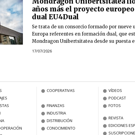
Mondragon Unibertsitatea lid
años más el proyecto europeo
dual EU4Dual
Se trata de un consorcio formado por nueve 
Europa referentes en formación dual, que est
Mondragon Unibertsitatea desde su puesta e
17/07/2026
S
COOPERATIVAS
VÍDEOS
AJES
PODCAST
ISTAS
FINANZAS
FOTOS
N
INDUSTRIA
REVISTA
NA
DISTRIBUCIÓN
EDICIONES ES
OOPERACIÓN
CONOCIMIENTO
SUSCRIPCION