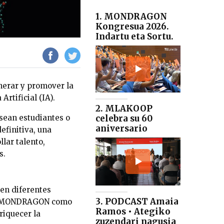
1. MONDRAGON
Kongresua 2026.
Indartu eta Sortu.
enerar y promover la
rtificial (IA).
2. MLAKOOP
sean estudiantes o
celebra su 60
aniversario
efinitiva, una
lar talento,
s.
ten diferentes
3. PODCAST Amaia
 de MONDRAGON como
Ramos • Ategiko
riquecer la
zuzendari nagusia