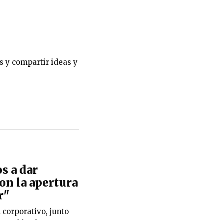
s y compartir ideas y
s a dar
con la apertura
r"
orporativo, junto