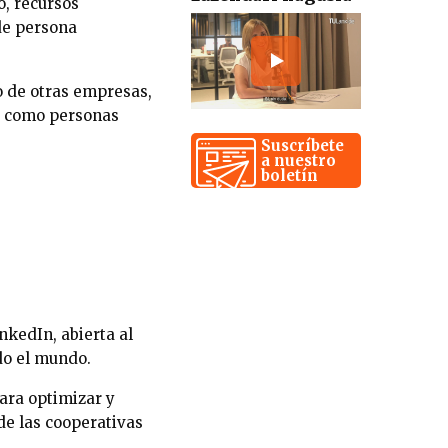
o, recursos
 de persona
o de otras empresas,
o como personas
Suscríbete
a nuestro
boletín
kedIn, abierta al
do el mundo.
ara optimizar y
 de las cooperativas