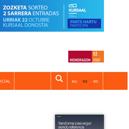
ICIAL
eu
es
en