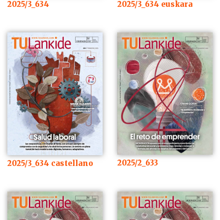
2025/3_634 euskara
2025/3_634
2025/2_633
2025/3_634 castellano