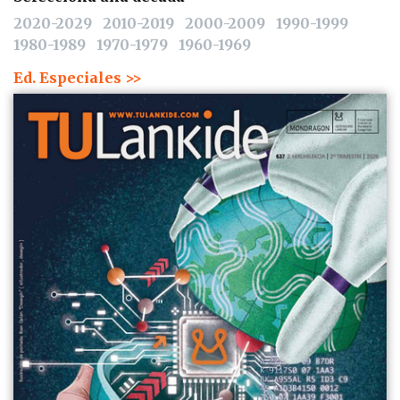
2020-2029
2010-2019
2000-2009
1990-1999
1980-1989
1970-1979
1960-1969
Ed. Especiales >>