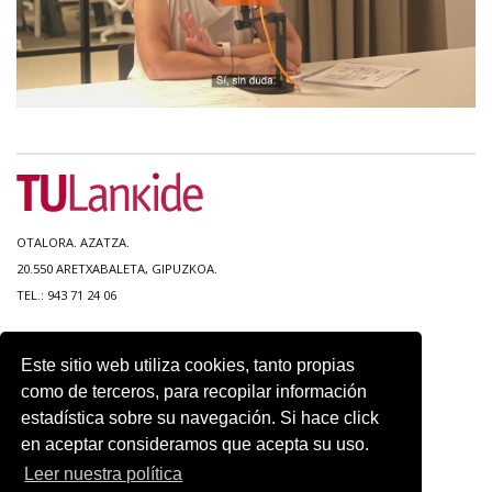
OTALORA. AZATZA.
20.550 ARETXABALETA, GIPUZKOA.
TEL.: 943 71 24 06
MAPA DEL SITIO
Este sitio web utiliza cookies, tanto propias
ACCESIBILIDAD
como de terceros, para recopilar información
CONTACTO
estadística sobre su navegación. Si hace click
AVISO LEGAL
en aceptar consideramos que acepta su uso.
POLITICA DE PRIVACIDAD
USO DE COOKIES
Leer nuestra política