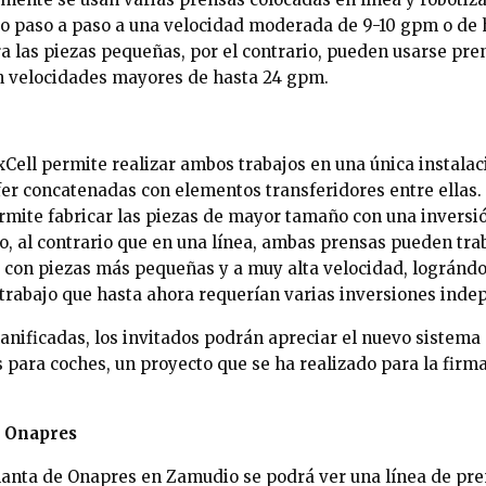
do paso a paso a una velocidad moderada de 9-10 gpm o de
ra las piezas pequeñas, por el contrario, pueden usarse pre
n velocidades mayores de hasta 24 gpm.
Cell permite realizar ambos trabajos en una única instalac
fer concatenadas con elementos transferidores entre ellas
ermite fabricar las piezas de mayor tamaño con una invers
ro, al contrario que en una línea, ambas prensas pueden tr
con piezas más pequeñas y a muy alta velocidad, lográndo
 trabajo que hasta ahora requerían varias inversiones inde
lanificadas, los invitados podrán apreciar el nuevo sistema 
as para coches, un proyecto que se ha realizado para la fir
a Onapres
 planta de Onapres en Zamudio se podrá ver una línea de pre