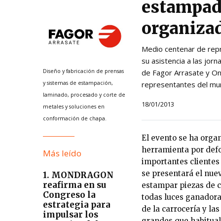
estampado
organizad
Medio centenar de repr
su asistencia a las jor
Diseño y fabricación de prensas
de Fagor Arrasate y O
y sistemas de estampación,
representantes del mun
laminado, procesado y corte de
18/01/2013
metales y soluciones en
conformación de chapa.
El evento se ha orga
herramienta por defo
Más leído
importantes clientes
se presentará el nue
1. MONDRAGON
reafirma en su
estampar piezas de 
Congreso la
todas luces ganadora
estrategia para
de la carrocería y la
impulsar los
grandes que habitual