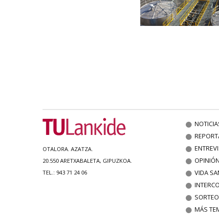
NOTICIA
REPORT
ENTREV
OTALORA. AZATZA.
OPINIÓ
20.550 ARETXABALETA, GIPUZKOA.
VIDA SA
TEL.: 943 71 24 06
INTERC
SORTEO
MÁS TE