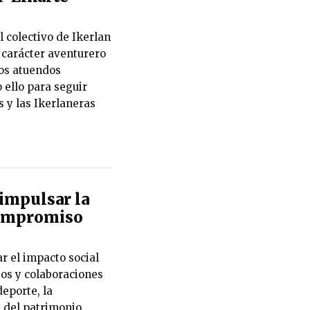
l colectivo de Ikerlan
l carácter aventurero
los atuendos
 ello para seguir
 y las Ikerlaneras
impulsar la
 compromiso
r el impacto social
ios y colaboraciones
eporte, la
n del patrimonio.