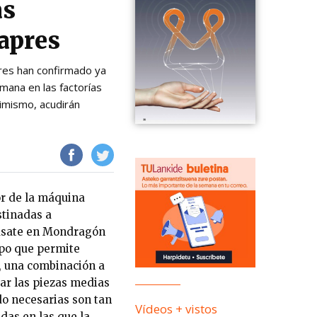
as
apres
res han confirmado ya
mana en las factorías
imismo, acudirán
or de la máquina
stinadas a
rasate en Mondragón
ipo que permite
, una combinación a
car las piezas medias
do necesarias son tan
Vídeos + vistos
das en las que la