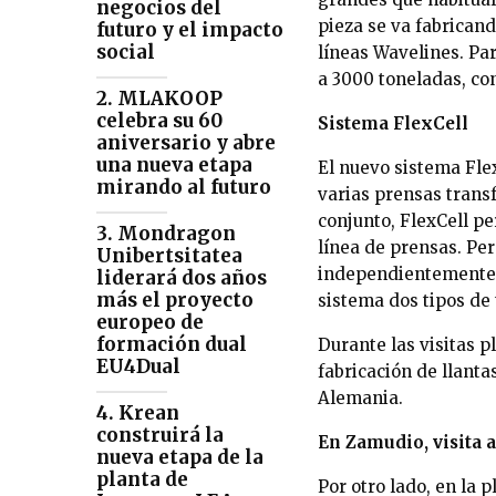
negocios del
pieza se va fabrican
futuro y el impacto
social
líneas Wavelines. Pa
a 3000 toneladas, co
2. MLAKOOP
celebra su 60
Sistema FlexCell
aniversario y abre
una nueva etapa
El nuevo sistema Flex
mirando al futuro
varias prensas trans
conjunto, FlexCell p
3. Mondragon
línea de prensas. Pe
Unibertsitatea
independientemente 
liderará dos años
más el proyecto
sistema dos tipos de
europeo de
formación dual
Durante las visitas p
EU4Dual
fabricación de llant
Alemania.
4. Krean
construirá la
En Zamudio, visita 
nueva etapa de la
planta de
Por otro lado, en la