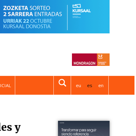
ICIAL
eu
es
en
es y