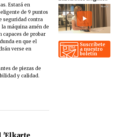
tas. Estará en
eligente de 9 puntos
e seguridad contra
de la máquina amén de
an capaces de probar
edunda en que el
Suscríbete
drán verse en
a nuestro
boletín
antes de piezas de
ilidad y calidad.
l 'Elkarte