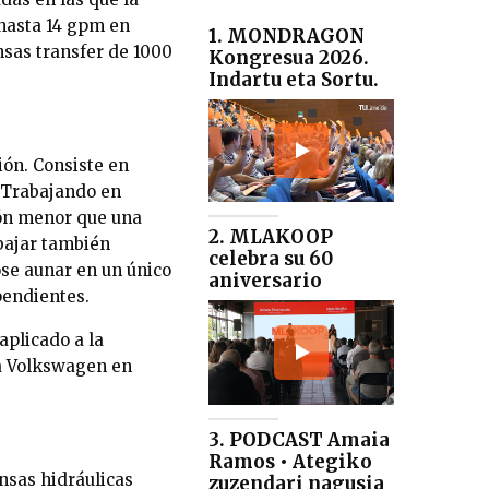
 hasta 14 gpm en
1. MONDRAGON
nsas transfer de 1000
Kongresua 2026.
Indartu eta Sortu.
ión. Consiste en
. Trabajando en
ión menor que una
2. MLAKOOP
abajar también
celebra su 60
se aunar en un único
aniversario
pendientes.
aplicado a la
ma Volkswagen en
3. PODCAST Amaia
Ramos • Ategiko
nsas hidráulicas
zuzendari nagusia