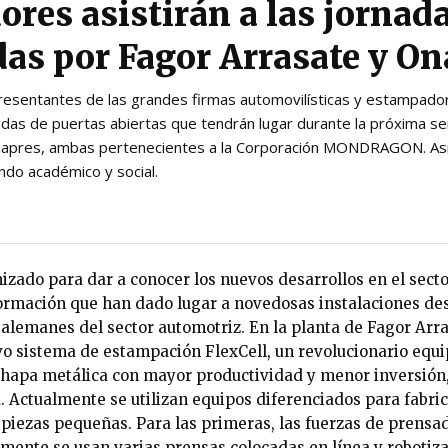
res asistirán a las jornad
as por Fagor Arrasate y On
esentantes de las grandes firmas automovilísticas y estampado
nadas de puertas abiertas que tendrán lugar durante la próxima se
napres, ambas pertenecientes a la Corporación MONDRAGON. As
do académico y social.
nizado para dar a conocer los nuevos desarrollos en el sect
rmación que han dado lugar a novedosas instalaciones de
 alemanes del sector automotriz. En la planta de Fagor Ar
vo sistema de estampación FlexCell, un revolucionario equ
chapa metálica con mayor productividad y menor inversión
. Actualmente se utilizan equipos diferenciados para fabri
s piezas pequeñas. Para las primeras, las fuerzas de prensa
mente se usan varias prensas colocadas en línea y robotiza