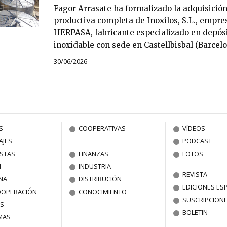
Fagor Arrasate ha formalizado la adquisición
productiva completa de Inoxilos, S.L., empres
HERPASA, fabricante especializado en depósi
inoxidable con sede en Castellbisbal (Barcelo
30/06/2026
S
COOPERATIVAS
VÍDEOS
AJES
PODCAST
ISTAS
FINANZAS
FOTOS
N
INDUSTRIA
REVISTA
NA
DISTRIBUCIÓN
EDICIONES ES
OOPERACIÓN
CONOCIMIENTO
SUSCRIPCION
S
BOLETIN
MAS