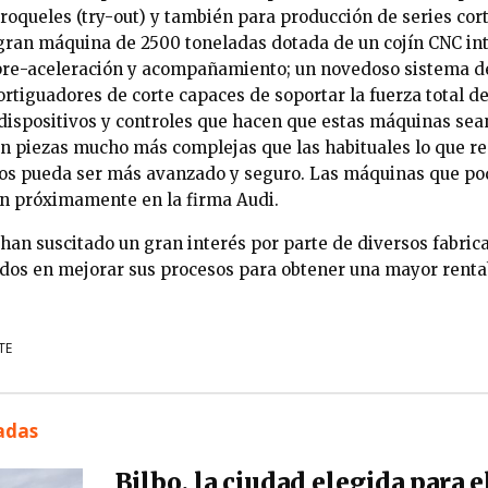
troqueles (try-out) y también para producción de series cor
ran máquina de 2500 toneladas dotada de un cojín CNC int
pre-aceleración y acompañamiento; un novedoso sistema d
ortiguadores de corte capaces de soportar la fuerza total 
 dispositivos y controles que hacen que estas máquinas se
an piezas mucho más complejas que las habituales lo que r
los pueda ser más avanzado y seguro. Las máquinas que po
n próximamente en la firma Audi.
han suscitado un gran interés por parte de diversos fabric
dos en mejorar sus procesos para obtener una mayor rentab
TE
nadas
Bilbo, la ciudad elegida para e