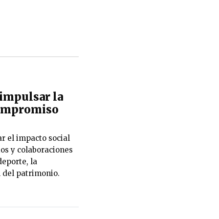
impulsar la
 compromiso
r el impacto social
ios y colaboraciones
eporte, la
n del patrimonio.