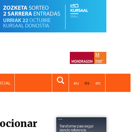
ICIAL
eu
es
en
mocionar