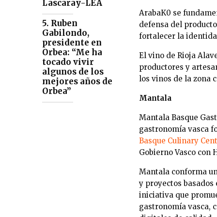
Lascaray-LEA
ArabaK0 se fundamenta
5. Ruben
defensa del producto 
Gabilondo,
fortalecer la identid
presidente en
Orbea: “Me ha
El vino de Rioja Alav
tocado vivir
productores y artesan
algunos de los
los vinos de la zona
mejores años de
Orbea”
Mantala
Mantala Basque Gastr
gastronomía vasca fo
Basque Culinary Cen
Gobierno Vasco con 
Mantala conforma un 
y proyectos basados e
iniciativa que promue
gastronomía vasca, co