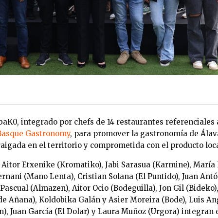
abaK0, integrado por chefs de 14 restaurantes referenciales
Basque Gastronomy
, para promover la gastronomía de Ála
raigada en el territorio y comprometida con el producto loca
 Aitor Etxenike (Kromatiko), Jabi Sarasua (Karmine), María 
rnani (Mano Lenta), Cristian Solana (El Puntido), Juan Ant
z Pascual (Almazen), Aitor Ocio (Bodeguilla), Jon Gil (Bideko
e Añana), Koldobika Galán y Asier Moreira (Bode), Luis Ang
), Juan García (El Dolar) y Laura Muñoz (Urgora) integran e