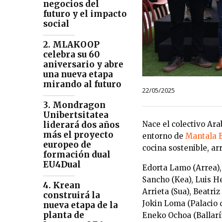
negocios del
futuro y el impacto
social
2. MLAKOOP
celebra su 60
aniversario y abre
una nueva etapa
mirando al futuro
22/05/2025
3. Mondragon
Unibertsitatea
liderará dos años
Nace el colectivo Ar
más el proyecto
entorno de
Mantala 
europeo de
cocina sostenible, ar
formación dual
EU4Dual
Edorta Lamo (Arrea),
Sancho (Kea), Luis He
4. Krean
Arrieta (Sua), Beatri
construirá la
Jokin Loma (Palacio d
nueva etapa de la
planta de
Eneko Ochoa (Ballarín