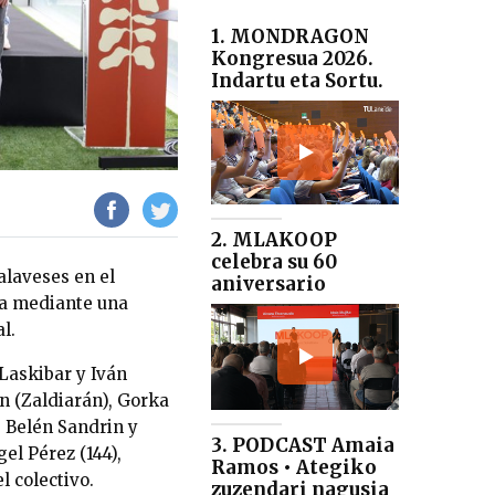
1. MONDRAGON
Kongresua 2026.
Indartu eta Sortu.
2. MLAKOOP
celebra su 60
 alaveses
en el
aniversario
va mediante una
l.
Laskibar y Iván
ón (Zaldiarán), Gorka
), Belén Sandrin y
3. PODCAST Amaia
el Pérez (144),
Ramos • Ategiko
l colectivo.
zuzendari nagusia