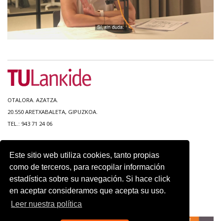
OTALORA. AZATZA.
20.550 ARETXABALETA, GIPUZKOA.
TEL.: 943 71 24 06
MAPA DEL SITIO
Este sitio web utiliza cookies, tanto propias
ACCESIBILIDAD
como de terceros, para recopilar información
CONTACTO
estadística sobre su navegación. Si hace click
AVISO LEGAL
en aceptar consideramos que acepta su uso.
POLITICA DE PRIVACIDAD
USO DE COOKIES
Leer nuestra política