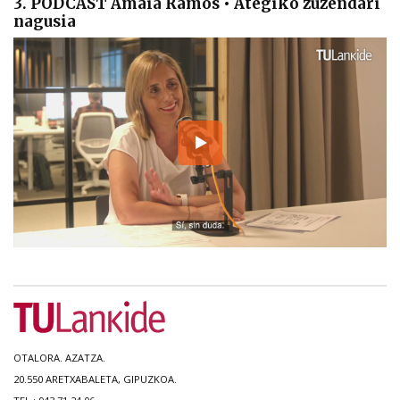
3. PODCAST Amaia Ramos • Ategiko zuzendari
nagusia
OTALORA. AZATZA.
20.550 ARETXABALETA, GIPUZKOA.