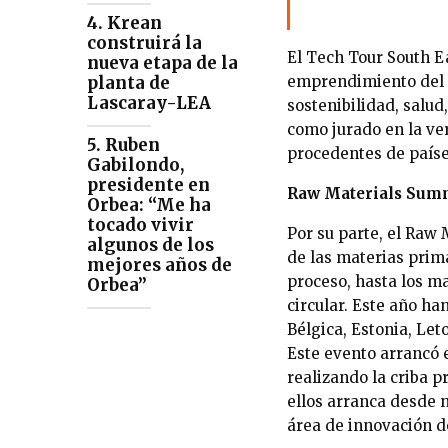
4. Krean
construirá la
El Tech Tour South E
nueva etapa de la
planta de
emprendimiento del s
Lascaray-LEA
sostenibilidad, salud
como jurado en la ve
5. Ruben
procedentes de paíse
Gabilondo,
presidente en
Raw Materials Sum
Orbea: “Me ha
tocado vivir
Por su parte, el Raw
algunos de los
de las materias prim
mejores años de
proceso, hasta los ma
Orbea”
circular. Este año h
Bélgica, Estonia, Leto
Este evento arrancó 
realizando la criba 
ellos arranca desde 
área de innovación