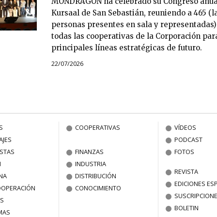
MONDRAGON ha celebrado su Congreso anual 
Kursaal de San Sebastián, reuniendo a 465 (l
personas presentes en sala y representadas)
todas las cooperativas de la Corporación par
principales líneas estratégicas de futuro.
22/07/2026
S
COOPERATIVAS
VÍDEOS
AJES
PODCAST
ISTAS
FINANZAS
FOTOS
N
INDUSTRIA
REVISTA
NA
DISTRIBUCIÓN
EDICIONES ES
OOPERACIÓN
CONOCIMIENTO
SUSCRIPCION
S
BOLETIN
MAS