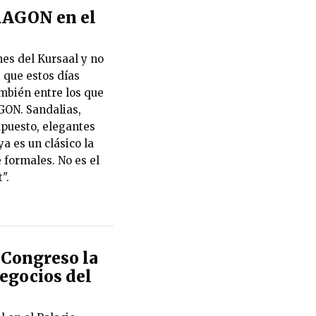
RAGON en el
es del Kursaal y no
 que estos días
ambién entre los que
ON. Sandalias,
upuesto, elegantes
ya es un clásico la
 formales. No es el
".
Congreso la
negocios del