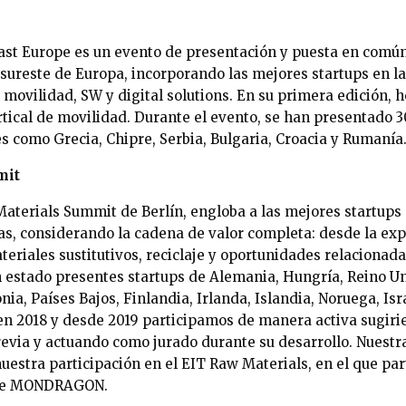
ast Europe es un evento de presentación y puesta en comú
ureste de Europa, incorporando las mejores startups en la
, movilidad, SW y digital solutions. En su primera edición,
rtical de movilidad. Durante el evento, se han presentado 3
s como Grecia, Chipre, Serbia, Bulgaria, Croacia y Rumanía
mit
 Materials Summit de Berlín, engloba a las mejores startup
as, considerando la cadena de valor completa: desde la exp
teriales sustitutivos, reciclaje y oportunidades relacionad
an estado presentes startups de Alemania, Hungría, Reino U
nia, Países Bajos, Finlandia, Irlanda, Islandia, Noruega, Isr
en 2018 y desde 2019 participamos de manera activa sugiri
previa y actuando como jurado durante su desarrollo. Nuestr
nuestra participación en el EIT Raw Materials, en el que pa
 de MONDRAGON.