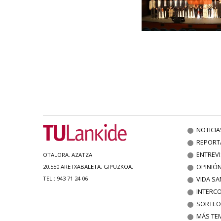
NOTICIA
REPORT
ENTREV
OTALORA. AZATZA.
OPINIÓ
20.550 ARETXABALETA, GIPUZKOA.
VIDA SA
TEL.: 943 71 24 06
INTERC
SORTEO
MÁS TE