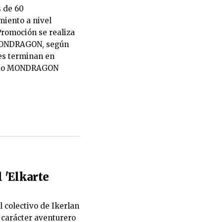
 de 60
iento a nivel
romoción se realiza
e MONDRAGON, según
nes terminan en
fondo MONDRAGON
l 'Elkarte
l colectivo de Ikerlan
l carácter aventurero