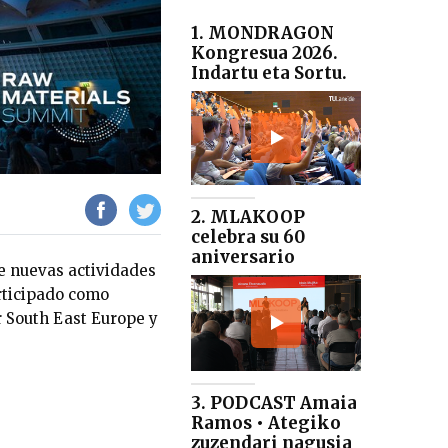
1. MONDRAGON
Kongresua 2026.
Indartu eta Sortu.
2. MLAKOOP
celebra su 60
aniversario
de nuevas actividades
rticipado como
r South East Europe y
3. PODCAST Amaia
Ramos • Ategiko
zuzendari nagusia