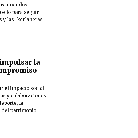
los atuendos
 ello para seguir
 y las Ikerlaneras
impulsar la
 compromiso
r el impacto social
ios y colaboraciones
eporte, la
n del patrimonio.