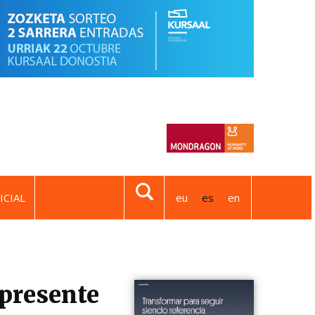
ICIAL
eu
es
en
presente