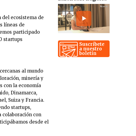
n del ecosistema de
s líneas de
 hemos participado
0 startups
Suscríbete
.
a nuestro
boletín
s cercanas al mundo
loración, minería y
as con la economía
nido, Dinamarca,
ael, Suiza y Francia.
endo startups,
a colaboración con
rticipábamos desde el