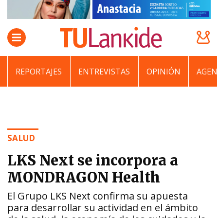
REPORTAJES
ENTREVISTAS
OPINIÓN
AGEN
SALUD
LKS Next se incorpora a
MONDRAGON Health
El Grupo LKS Next confirma su apuesta
para desarrollar su actividad en el ámbito