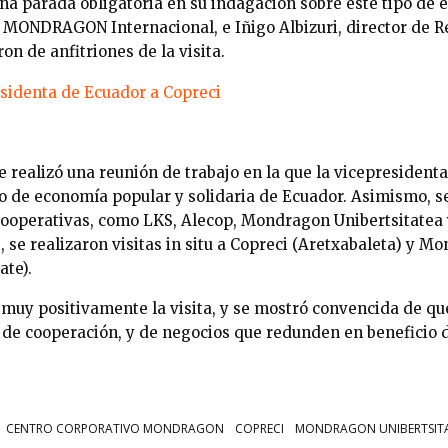
parada obligatoria en su indagación sobre este tipo de e
e MONDRAGON Internacional, e Iñigo Albizuri, director de R
ron de anfitriones de la visita.
e realizó una reunión de trabajo en la que la vicepresident
to de economía popular y solidaria de Ecuador. Asimismo, 
cooperativas, como LKS, Alecop, Mondragon Unibertsitatea 
 se realizaron visitas in situ a Copreci (Aretxabaleta) y M
ate).
 muy positivamente la visita, y se mostró convencida de qu
, de cooperación, y de negocios que redunden en beneficio
CENTRO CORPORATIVO MONDRAGON
COPRECI
MONDRAGON UNIBERTSIT