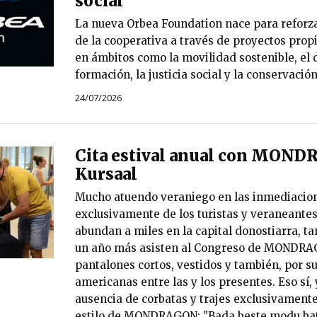
social
La nueva Orbea Foundation nace para reforza
de la cooperativa a través de proyectos prop
en ámbitos como la movilidad sostenible, el d
formación, la justicia social y la conservació
24/07/2026
Cita estival anual con MOND
Kursaal
Mucho atuendo veraniego en las inmediacion
exclusivamente de los turistas y veraneantes
abundan a miles en la capital donostiarra, t
un año más asisten al Congreso de MONDRAG
pantalones cortos, vestidos y también, por s
americanas entre las y los presentes. Eso sí, 
ausencia de corbatas y trajes exclusivamente
estilo de MONDRAGON: "Bada beste modu bat