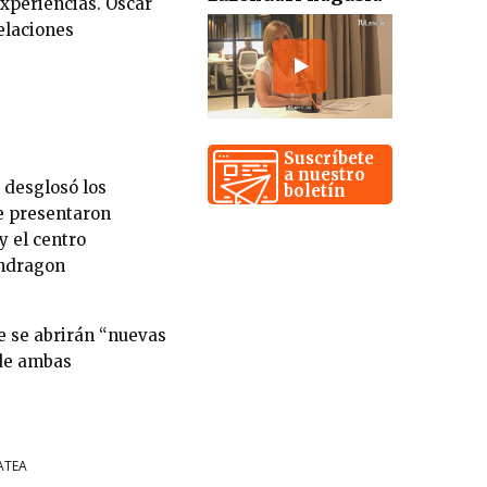
xperiencias. Oscar
elaciones
Suscríbete
a nuestro
a desglosó los
boletín
se presentaron
y el centro
ondragon
e se abrirán “nuevas
 de ambas
ATEA