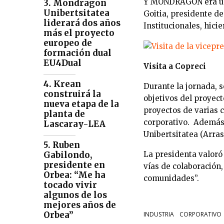
Y MONDRAGON era una 
3. Mondragon
Unibertsitatea
Goitia, presidente d
liderará dos años
Institucionales, hicie
más el proyecto
europeo de
formación dual
EU4Dual
Visita a Copreci
4. Krean
Durante la jornada, s
construirá la
objetivos del proyec
nueva etapa de la
proyectos de varias 
planta de
corporativo. Además,
Lascaray-LEA
Unibertsitatea (Arras
5. Ruben
Gabilondo,
La presidenta valoró
presidente en
vías de colaboración
Orbea: “Me ha
comunidades”.
tocado vivir
algunos de los
mejores años de
Orbea”
INDUSTRIA
CORPORATIVO