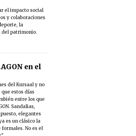
r el impacto social
ios y colaboraciones
eporte, la
n del patrimonio.
RAGON en el
es del Kursaal y no
 que estos días
ambién entre los que
ON. Sandalias,
upuesto, elegantes
ya es un clásico la
 formales. No es el
".