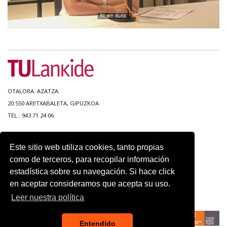
OTALORA. AZATZA.
20.550 ARETXABALETA, GIPUZKOA.
TEL.: 943 71 24 06
MAPA DEL SITIO
Este sitio web utiliza cookies, tanto propias
ACCESIBILIDAD
como de terceros, para recopilar información
CONTACTO
estadística sobre su navegación. Si hace click
AVISO LEGAL
en aceptar consideramos que acepta su uso.
POLITICA DE PRIVACIDAD
USO DE COOKIES
Leer nuestra política
Entendido