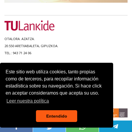
OTALORA. AZATZA.
20.550 ARETXABALETA, GIPUZKOA.
TEL.: 943 71 24 06
MAPA DEL SITIO
Este sitio web utiliza cookies, tanto propias
ACCESIBILIDAD
como de terceros, para recopilar información
CONTACTO
estadística sobre su navegación. Si hace click
AVISO LEGAL
en aceptar consideramos que acepta su uso.
POLITICA DE PRIVACIDAD
USO DE COOKIES
Leer nuestra política
Entendido