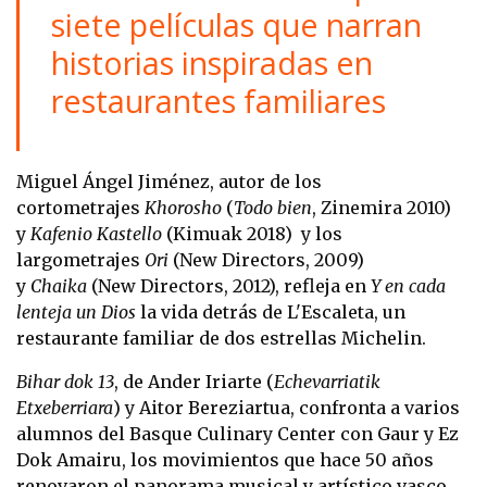
siete películas que narran
historias inspiradas en
restaurantes familiares
Miguel Ángel Jiménez, autor de los
cortometrajes
Khorosho
(
Todo bien
, Zinemira 2010)
y
Kafenio Kastello
(Kimuak 2018) y los
largometrajes
Ori
(New Directors, 2009)
y
Chaika
(New Directors, 2012), refleja en
Y en cada
lenteja un Dios
la vida detrás de L'Escaleta, un
restaurante familiar de dos estrellas Michelin.
Bihar dok 13
, de Ander Iriarte (
Echevarriatik
Etxeberriara
) y Aitor Bereziartua, confronta a varios
alumnos del Basque Culinary Center con Gaur y Ez
Dok Amairu, los movimientos que hace 50 años
renovaron el panorama musical y artístico vasco,