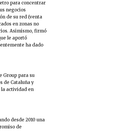
metro para concentrar
sus negocios
ón de su red (venta
cados en zonas no
rios. Asimismo, firmó
que le aportó
ecientemente ha dado
e Group para su
s de Cataluña y
la actividad en
zando desde 2010 una
promiso de