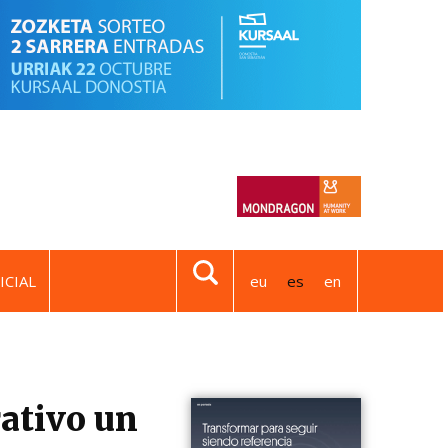
ICIAL
eu
es
en
rativo un