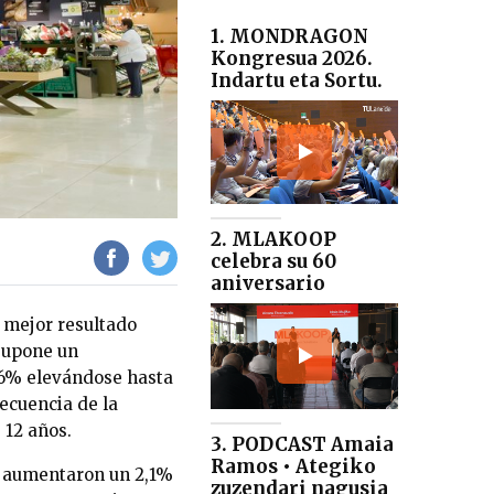
1. MONDRAGON
Kongresua 2026.
Indartu eta Sortu.
2. MLAKOOP
celebra su 60
aniversario
l mejor resultado
 supone un
6% elevándose hasta
secuencia de la
 12 años.
3. PODCAST Amaia
Ramos • Ategiko
po aumentaron un 2,1%
zuzendari nagusia