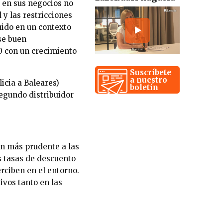
9 en sus negocios no
 y las restricciones
uido en un contexto
Ese buen
0 con un crecimiento
Suscríbete
a nuestro
icia a Baleares)
boletín
egundo distribuidor
ón más prudente a las
s tasas de descuento
rciben en el entorno.
ivos tanto en las