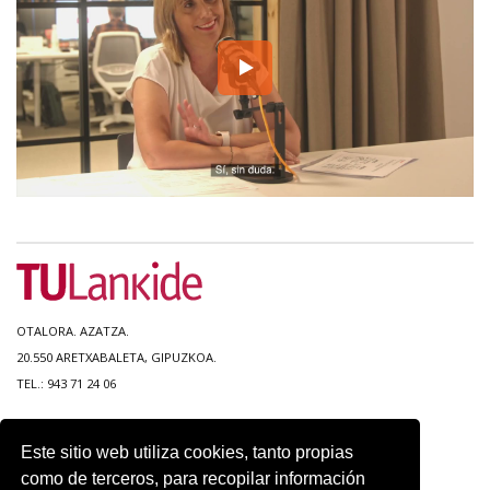
OTALORA. AZATZA.
20.550 ARETXABALETA, GIPUZKOA.
TEL.: 943 71 24 06
MAPA DEL SITIO
Este sitio web utiliza cookies, tanto propias
ACCESIBILIDAD
como de terceros, para recopilar información
CONTACTO