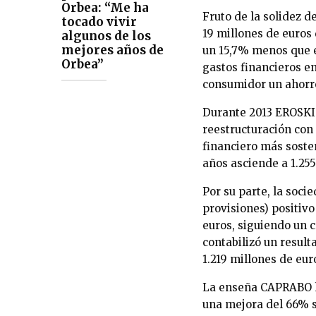
Orbea: “Me ha
Fruto de la solidez d
tocado vivir
19 millones de euros 
algunos de los
mejores años de
un 15,7% menos que e
Orbea”
gastos financieros en
consumidor un ahorro
Durante 2013 EROSKI 
reestructuración con
financiero más soste
años asciende a 1.255
Por su parte, la soci
provisiones) positivo
euros, siguiendo un 
contabilizó un result
1.219 millones de eur
La enseña CAPRABO ha
una mejora del 66% so