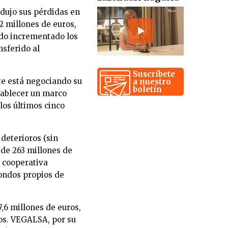
edujo sus pérdidas en
2 millones de euros,
ndo incrementado los
nsferido al
Suscríbete
te está negociando su
a nuestro
boletín
tablecer un marco
los últimos cinco
 deterioros (sin
 de 263 millones de
a cooperativa
fondos propios de
,6 millones de euros,
ros. VEGALSA, por su