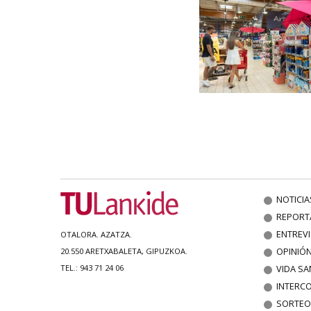
NOTICIA
REPORT
ENTREV
OTALORA. AZATZA.
OPINIÓ
20.550 ARETXABALETA, GIPUZKOA.
VIDA SA
TEL.: 943 71 24 06
INTERC
SORTEO