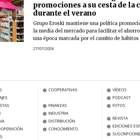
promociones a su cesta de la
durante el verano
Grupo Eroski mantiene una política promoci
la media del mercado para facilitar el ahorro
una época marcada por el cambio de hábitos
27/07/2026
S
COOPERATIVAS
VÍDEOS
AJES
PODCAST
ISTAS
FINANZAS
FOTOS
N
INDUSTRIA
REVISTA
NA
DISTRIBUCIÓN
EDICIONES ES
OOPERACIÓN
CONOCIMIENTO
SUSCRIPCION
S