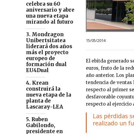
celebra su 60
aniversario y abre
una nueva etapa
mirando al futuro
3. Mondragon
Unibertsitatea
15/05/2014
liderará dos años
más el proyecto
europeo de
El ebitda generado s
formación dual
euros, fruto de la red
EU4Dual
año anterior. Los pl
4. Krean
tendencia de ventas 
construirá la
respecto al primer se
nueva etapa de la
desfavorable coyuntu
planta de
respecto al ejercicio
Lascaray-LEA
Las pérdidas s
5. Ruben
realizado un f
Gabilondo,
presidente en