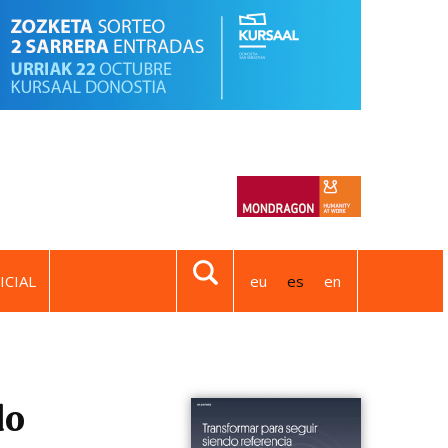
ICIAL
eu
es
en
do