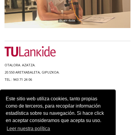
OTALORA. AZATZA.
20.550 ARETXABALETA, GIPUZKOA.
TEL.: 943 71 24 06
MAPA DEL SITIO
Este sitio web utiliza cookies, tanto propias
ACCESIBILIDAD
como de terceros, para recopilar información
CONTACTO
estadística sobre su navegación. Si hace click
AVISO LEGAL
en aceptar consideramos que acepta su uso.
POLITICA DE PRIVACIDAD
USO DE COOKIES
Leer nuestra política