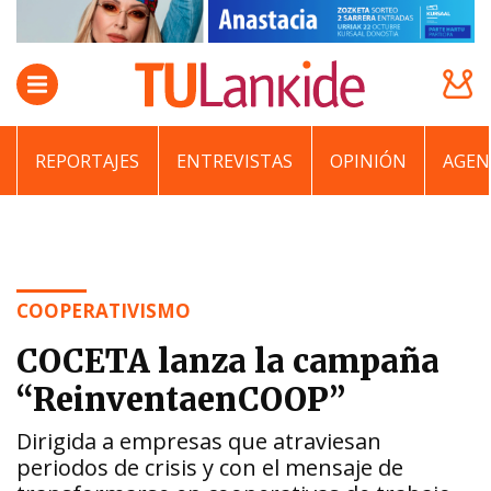
REPORTAJES
ENTREVISTAS
OPINIÓN
AGEN
COOPERATIVISMO
COCETA lanza la campaña
“ReinventaenCOOP”
Dirigida a empresas que atraviesan
periodos de crisis y con el mensaje de