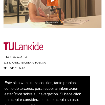
OTALORA. AZATZA.
20.550 ARETXABALETA, GIPUZKOA.
TEL.: 943 71 24 06
MAPA DEL SITIO
Este sitio web utiliza cookies, tanto propias
ACCESIBILIDAD
como de terceros, para recopilar información
CONTACTO
estadística sobre su navegación. Si hace click
AVISO LEGAL
en aceptar consideramos que acepta su uso.
POLITICA DE PRIVACIDAD