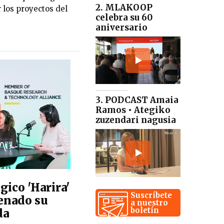
2. MLAKOOP
los proyectos del
celebra su 60
aniversario
3. PODCAST Amaia
Ramos • Ategiko
zuzendari nagusia
gico 'Harira'
Suscríbete
renado su
a nuestro
boletín
da