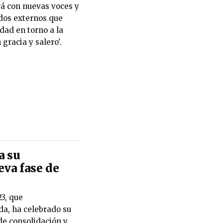
á con nuevas voces y
ados externos que
dad en torno a la
gracia y salero'.
a su
eva fase de
23, que
da, ha celebrado su
de consolidación y