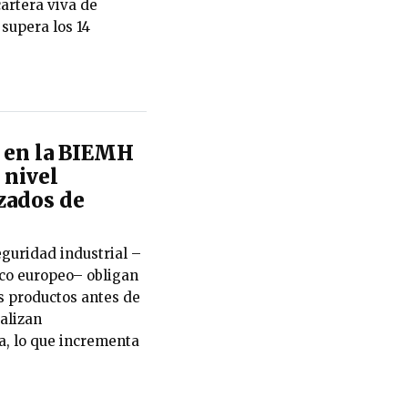
cartera viva de
supera los 14
 en la BIEMH
 nivel
zados de
guridad industrial –
rco europeo– obligan
us productos antes de
ealizan
, lo que incrementa