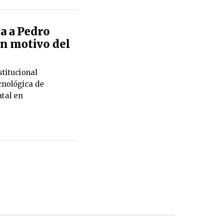
a a Pedro
on motivo del
stitucional
cnológica de
tal en