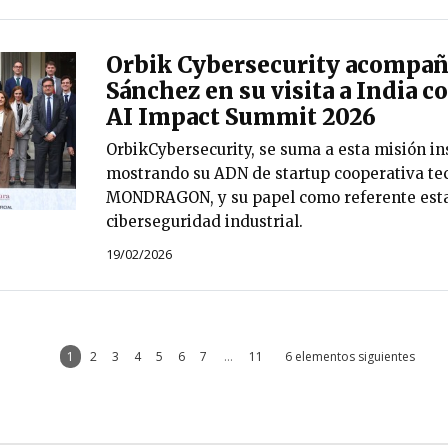
Orbik Cybersecurity acompañ
Sánchez en su visita a India c
AI Impact Summit 2026
OrbikCybersecurity, se suma a esta misión in
mostrando su ADN de startup cooperativa te
MONDRAGON, y su papel como referente esta
ciberseguridad industrial.
19/02/2026
1
2
3
4
5
6
7
...
11
6 elementos siguientes