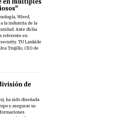
e en múltiples
iosos”
nología, Wired,
a la industria de la
guridad. Ante dicha
a referente en
ecurity. TU Lankide
lva Trujillo, CEO de
ivisión de
s), ha sido diseñada
rupo y asegurar su
sformaciones