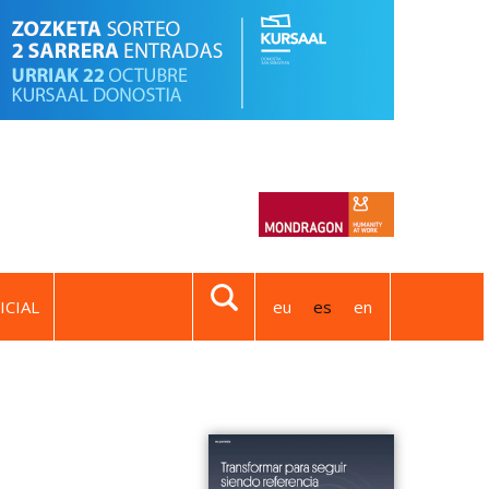
ICIAL
eu
es
en