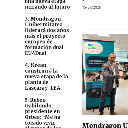
una nueva etapa
mirando al futuro
15/07/2026
3. Mondragon
Unibertsitatea
liderará dos años
más el proyecto
europeo de
formación dual
EU4Dual
4. Krean
construirá la
nueva etapa de la
planta de
Lascaray-LEA
5. Ruben
Gabilondo,
presidente en
Orbea: “Me ha
tocado vivir
Mondragon Un