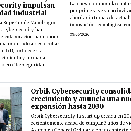
La nueva temporada contar
ecurity impulsan
por primera vez, con invit
dad industrial
abordarán temas de actuali
ca Superior de Mondragon
innovación tecnológica 'con 
ik Cybersecurity han
08/06/2026
e colaboración para poner
ma orientado a desarrollar
e I+D, fortalecer la
ocimiento y formar a
do en ciberseguridad.
Orbik Cybersecurity consolid
crecimiento y anuncia una nu
expansión hasta 2030
Orbik Cybersecurity, la start-up creada en 20
recientemente acaba de cumplir 3 años de vi
Asamblea General Ordinaria en un contexto 