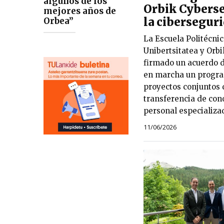
algunos de los
Orbik Cybers
mejores años de
la ciberseguri
Orbea”
La Escuela Politécni
Unibertsitatea y Orb
firmado un acuerdo d
en marcha un progra
proyectos conjuntos d
transferencia de con
personal especializa
11/06/2026