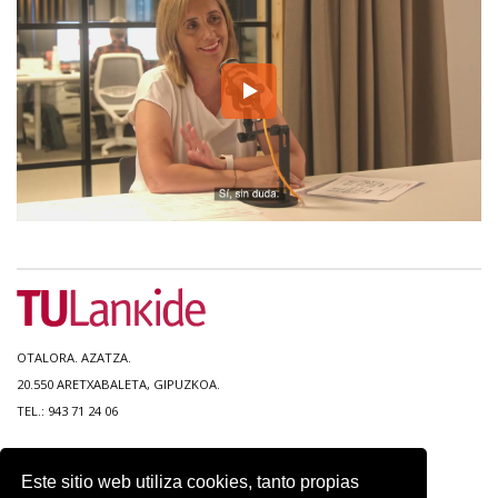
OTALORA. AZATZA.
20.550 ARETXABALETA, GIPUZKOA.
TEL.: 943 71 24 06
MAPA DEL SITIO
Este sitio web utiliza cookies, tanto propias
ACCESIBILIDAD