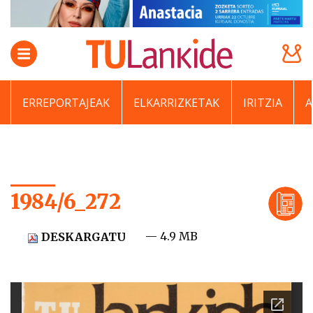
ERREPORTAJEAK
ELKARRIZKETAK
IRITZIA
1984/6_272
— 4.9 MB
DESKARGATU