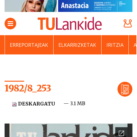
ERREPORTAJEAK
ELKARRIZKETAK
IRITZIA
1982/8_253
— 3.1 MB
DESKARGATU