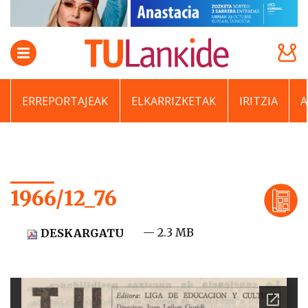
ERREPORTAJEAK
ELKARRIZKETAK
IRITZIA
1966/12_76
— 2.3 MB
DESKARGATU