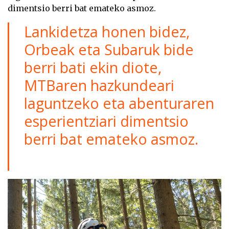
dimentsio berri bat emateko asmoz.
Lankidetza honen bidez,
Orbeak eta Subaruk bide
berri bati ekin diote,
MTBaren hazkundeari
laguntzeko eta abenturaren
esperientziari dimentsio
berri bat emateko asmoz.