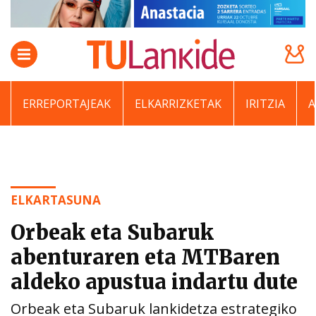
ERREPORTAJEAK
ELKARRIZKETAK
IRITZIA
ELKARTASUNA
Orbeak eta Subaruk
abenturaren eta MTBaren
aldeko apustua indartu dute
Orbeak eta Subaruk lankidetza estrategiko