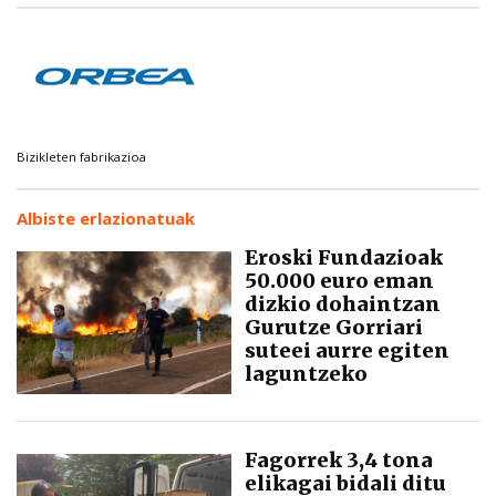
Bizikleten fabrikazioa
Albiste erlazionatuak
Eroski Fundazioak
50.000 euro eman
dizkio dohaintzan
Gurutze Gorriari
suteei aurre egiten
laguntzeko
Fagorrek 3,4 tona
elikagai bidali ditu