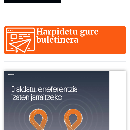
Harpidetu gure
buletinera