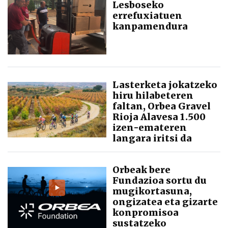
Lesboseko
errefuxiatuen
kanpamendura
Lasterketa jokatzeko
hiru hilabeteren
faltan, Orbea Gravel
Rioja Alavesa 1.500
izen-emateren
langara iritsi da
Orbeak bere
Fundazioa sortu du
mugikortasuna,
ongizatea eta gizarte
konpromisoa
sustatzeko