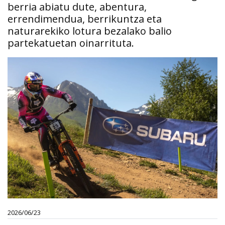
berria abiatu dute, abentura,
errendimendua, berrikuntza eta
naturarekiko lotura bezalako balio
partekatuetan oinarrituta.
2026/06/23