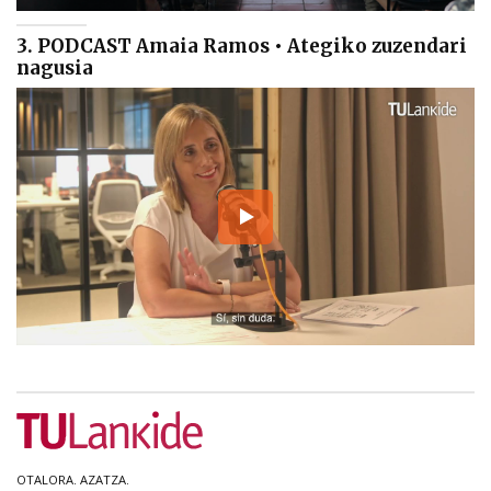
3. PODCAST Amaia Ramos • Ategiko zuzendari
nagusia
OTALORA. AZATZA.