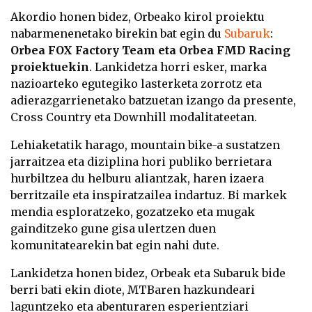
Akordio honen bidez, Orbeako kirol proiektu
nabarmenenetako birekin bat egin du
Subaruk
:
Orbea FOX Factory Team eta Orbea FMD Racing
proiektuekin
. Lankidetza horri esker, marka
nazioarteko egutegiko lasterketa zorrotz eta
adierazgarrienetako batzuetan izango da presente,
Cross Country eta Downhill modalitateetan.
Lehiaketatik harago, mountain bike-a sustatzen
jarraitzea eta diziplina hori publiko berrietara
hurbiltzea du helburu aliantzak, haren izaera
berritzaile eta inspiratzailea indartuz. Bi markek
mendia esploratzeko, gozatzeko eta mugak
gainditzeko gune gisa ulertzen duen
komunitatearekin bat egin nahi dute.
Lankidetza honen bidez, Orbeak eta Subaruk bide
berri bati ekin diote, MTBaren hazkundeari
laguntzeko eta abenturaren esperientziari