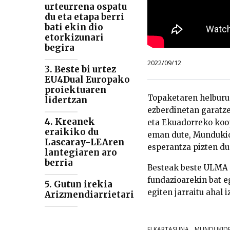
urteurrena ospatu
du eta etapa berri
bati ekin dio
etorkizunari
begira
2022/09/12
3. Beste bi urtez
EU4Dual Europako
proiektuaren
Topaketaren helburu 
lidertzan
ezberdinetan garatze
4. Kreanek
eta Ekuadorreko koop
eraikiko du
eman dute, Mundukide
Lascaray-LEAren
esperantza pizten du
lantegiaren aro
berria
Besteak beste ULMA e
fundazioarekin bat 
5. Gutun irekia
egiten jarraitu ahal i
Arizmendiarrietari
ELKARTASUNA
MUNDUKID