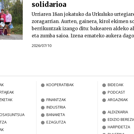
solidarioa
Urriaren 18an jokatuko da Urkuluko urtegiar
zoragarrian. Aurten, gainera, kirol ekimen s
berrikuntzak izango ditu: bakearen aldeko a
eta zumba saioa. Izena emateko aukera dago
2026/07/10
AK
KOOPERATIBAK
BIDEOAK
RTAJEAK
PODCAST
ZKETAK
FINANTZAK
ARGAZKIAK
INDUSTRIA
ALDIZKARIA
A OSASUNTSUA
BANAKETA
EDIZIO BEREZI
TZA
EZAGUTZA
HARPIDETZA
AK