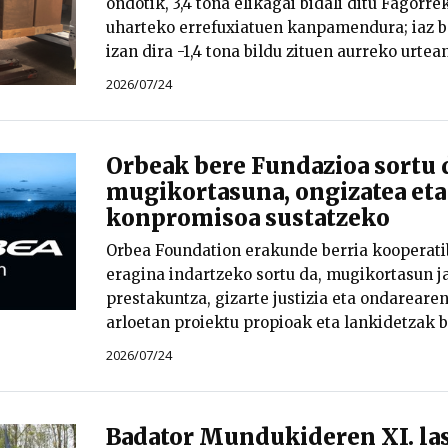
ondotik, 3,4 tona elikagai bidali ditu Fagorr
uharteko errefuxiatuen kanpamendura; iaz b
izan dira -1,4 tona bildu zituen aurreko urtean
2026/07/24
Orbeak bere Fundazioa sortu 
mugikortasuna, ongizatea eta
konpromisoa sustatzeko
Orbea Foundation erakunde berria kooperati
eragina indartzeko sortu da, mugikortasun ja
prestakuntza, gizarte justizia eta ondareare
arloetan proiektu propioak eta lankidetzak b
2026/07/24
Badator Mundukideren XI. la