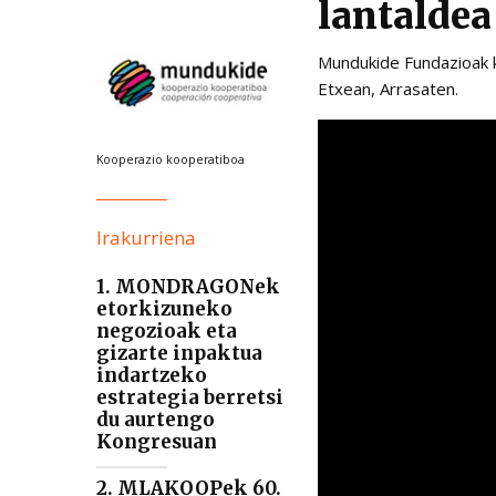
lantaldea
Mundukide Fundazioak k
Etxean, Arrasaten.
Kooperazio kooperatiboa
Irakurriena
1. MONDRAGONek
etorkizuneko
negozioak eta
gizarte inpaktua
indartzeko
estrategia berretsi
du aurtengo
Kongresuan
2. MLAKOOPek 60.