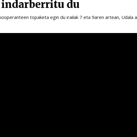
 indarberritu du
ooperanteen topaketa egin du irailak 7 eta 9aren artean, Udala