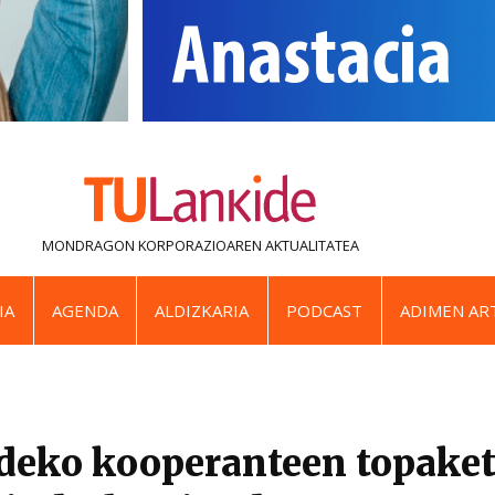
MONDRAGON KORPORAZIOAREN
AKTUALITATEA
IA
AGENDA
ALDIZKARIA
PODCAST
ADIMEN ART
eko kooperanteen topake