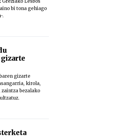
ek Greziako Lesbos
aino bi tona gehiago
-.
du
 gizarte
baren gizarte
sangarria, kirola,
n zaintza bezalako
ultzatuz.
sterketa