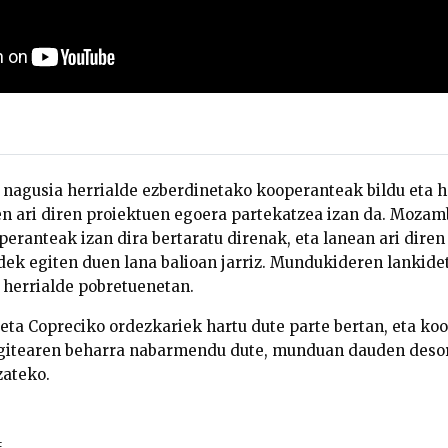
nagusia herrialde ezberdinetako kooperanteak bildu eta h
n ari diren proiektuen egoera partekatzea izan da. Mozambi
eranteak izan dira bertaratu direnak, eta lanean ari diren
k egiten duen lana balioan jarriz.
Mundukideren lankidet
 herrialde pobretuenetan.
ta Copreciko ordezkariek hartu dute parte bertan, eta ko
egitearen beharra nabarmendu dute, munduan dauden deso
zateko.
E