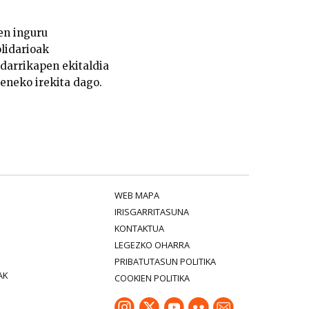
en inguru
olidarioak
ldarrikapen ekitaldia
eneko irekita dago.
WEB MAPA
IRISGARRITASUNA
KONTAKTUA
LEGEZKO OHARRA
PRIBATUTASUN POLITIKA
AK
COOKIEN POLITIKA