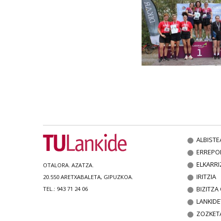
ALBISTE
ERREPO
ELKARRI
OTALORA. AZATZA.
IRITZIA
20.550 ARETXABALETA, GIPUZKOA.
BIZITZ
TEL.: 943 71 24 06
LANKIDE
ZOZKET