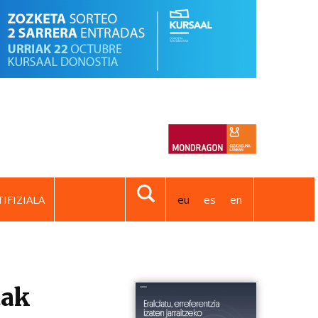
IFIZIALA
eu
es
en
tak