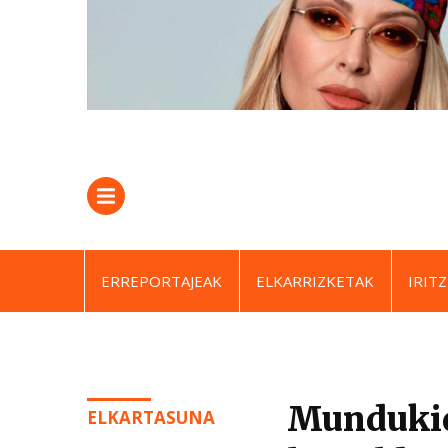
ERREPORTAJEAK
ELKARRIZKETAK
IRITZ
Mundukid
ELKARTASUNA