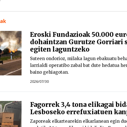
uak
Eroski Fundazioak 50.000 eur
dohaintzan Gurutze Gorriari s
egiten laguntzeko
Suteen ondorioz, milaka lagun ebakuatu behar
larrialdi operatibo zabal bat dute hedatua he
baino gehiagotan.
2026/07/30
Fagorrek 3,4 tona elikagai bid
Lesboseko errefuxiatuen ka
Zaporeak elkartearekin elkarlanean egin du