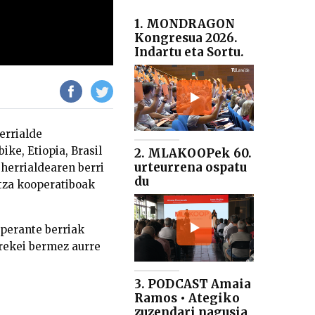
1. MONDRAGON
Kongresua 2026.
Indartu eta Sortu.
errialde
ke, Etiopia, Brasil
2. MLAKOOPek 60.
urteurrena ospatu
 herrialdearen berri
du
za kooperatiboak
operante berriak
rekei bermez aurre
3. PODCAST Amaia
Ramos • Ategiko
zuzendari nagusia