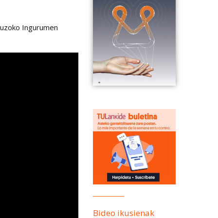
 auzoko Ingurumen
Bideo ikusienak