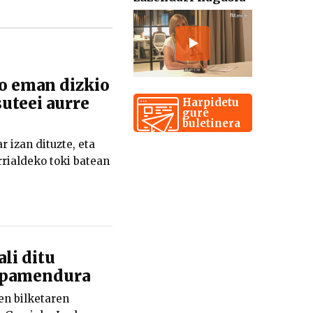
o eman dizkio
uteei aurre
Harpidetu
gure
buletinera
 izan dituzte, eta
rrialdeko toki batean
ali ditu
npamendura
en bilketaren