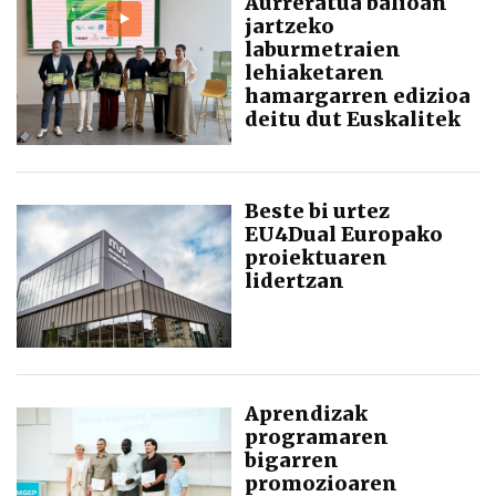
Aurreratua balioan
jartzeko
laburmetraien
lehiaketaren
hamargarren edizioa
deitu dut Euskalitek
Beste bi urtez
EU4Dual Europako
proiektuaren
lidertzan
Aprendizak
programaren
bigarren
promozioaren