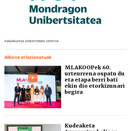
Irakaskuntza unibertsitate zentroa
Albiste erlazionatuak
MLAKOOPek 60.
urteurrena ospatu du
eta etapa berri bati
ekin dio etorkizunari
begira
Kudeaketa