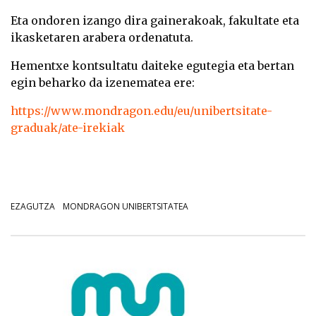
Eta ondoren izango dira gainerakoak, fakultate eta
ikasketaren arabera ordenatuta.
Hementxe kontsultatu daiteke egutegia eta bertan
egin beharko da izenematea ere:
https://www.mondragon.edu/eu/unibertsitate-
graduak/ate-irekiak
EZAGUTZA
MONDRAGON UNIBERTSITATEA