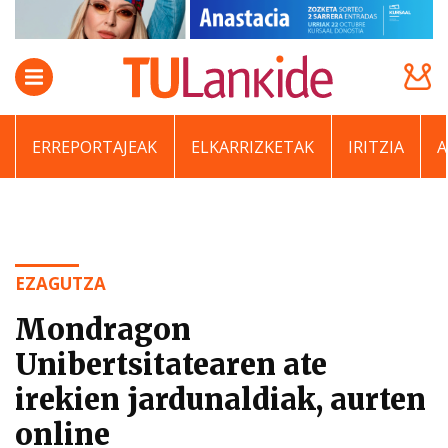
ERREPORTAJEAK
ELKARRIZKETAK
IRITZIA
EZAGUTZA
Mondragon
Unibertsitatearen ate
irekien jardunaldiak, aurten
online