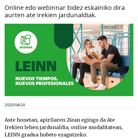
Online edo webinnar bidez eskainiko dira
aurten ate irekien jardunaldiak.
2020/04/20
Aste honetan, apirilaren 21ean egingo da Ate
Irekien lehen jardunaldia, online modalitatean,
LEINN gradua hobeto ezagutzeko.