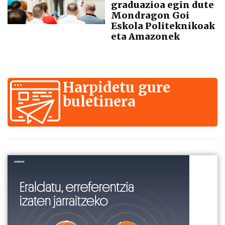
graduazioa egin dute
Mondragon Goi
Eskola Politeknikoak
eta Amazonek
Harpidetu gure
buletinera