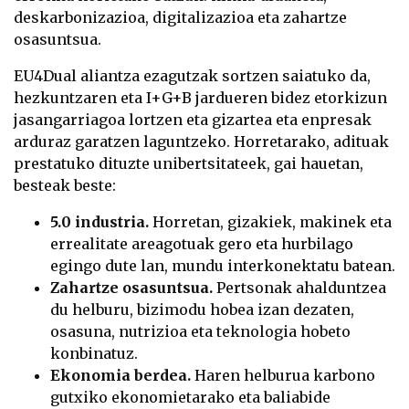
deskarbonizazioa, digitalizazioa eta zahartze
osasuntsua.
EU4Dual aliantza ezagutzak sortzen saiatuko da,
hezkuntzaren eta I+G+B jardueren bidez etorkizun
jasangarriagoa lortzen eta gizartea eta enpresak
arduraz garatzen laguntzeko. Horretarako, adituak
prestatuko dituzte unibertsitateek, gai hauetan,
besteak beste:
5.0 industria.
Horretan, gizakiek, makinek eta
errealitate areagotuak gero eta hurbilago
egingo dute lan, mundu interkonektatu batean.
Zahartze osasuntsua.
Pertsonak ahalduntzea
du helburu, bizimodu hobea izan dezaten,
osasuna, nutrizioa eta teknologia hobeto
konbinatuz.
Ekonomia berdea.
Haren helburua karbono
gutxiko ekonomietarako eta baliabide