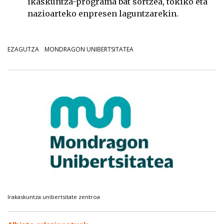
ikaskuntza-programa bat sortzea, tokiko eta
nazioarteko enpresen laguntzarekin.
EZAGUTZA
MONDRAGON UNIBERTSITATEA
Irakaskuntza unibertsitate zentroa