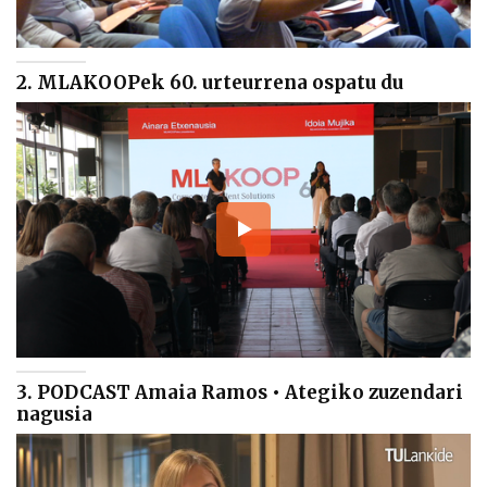
2. MLAKOOPek 60. urteurrena ospatu du
3. PODCAST Amaia Ramos • Ategiko zuzendari
nagusia