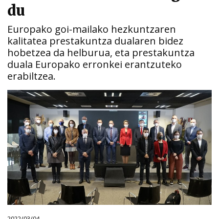
du
Europako goi-mailako hezkuntzaren
kalitatea prestakuntza dualaren bidez
hobetzea da helburua, eta prestakuntza
duala Europako erronkei erantzuteko
erabiltzea.
2022/03/04