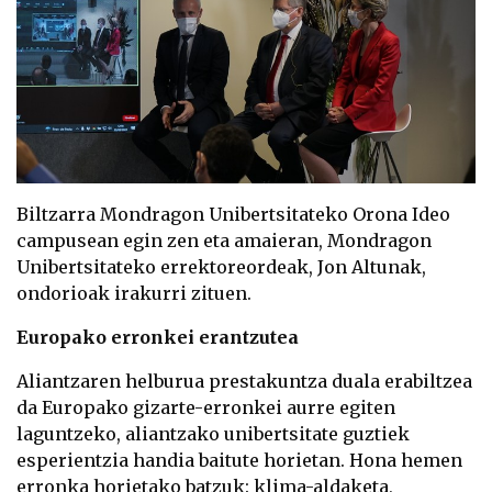
Biltzarra Mondragon Unibertsitateko Orona Ideo
campusean egin zen eta amaieran, Mondragon
Unibertsitateko errektoreordeak, Jon Altunak,
ondorioak irakurri zituen.
Europako erronkei erantzutea
Aliantzaren helburua prestakuntza duala erabiltzea
da Europako gizarte-erronkei aurre egiten
laguntzeko, aliantzako unibertsitate guztiek
esperientzia handia baitute horietan. Hona hemen
erronka horietako batzuk: klima-aldaketa,