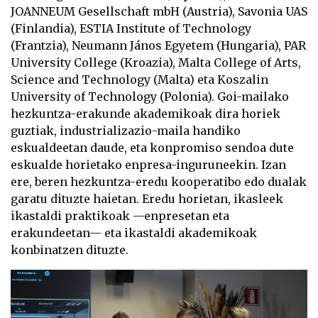
JOANNEUM Gesellschaft mbH (Austria), Savonia UAS
(Finlandia), ESTIA Institute of Technology
(Frantzia), Neumann János Egyetem (Hungaria), PAR
University College (Kroazia), Malta College of Arts,
Science and Technology (Malta) eta Koszalin
University of Technology (Polonia). Goi-mailako
hezkuntza-erakunde akademikoak dira horiek
guztiak, industrializazio-maila handiko
eskualdeetan daude, eta konpromiso sendoa dute
eskualde horietako enpresa-inguruneekin. Izan
ere, beren hezkuntza-eredu kooperatibo edo dualak
garatu dituzte haietan. Eredu horietan, ikasleek
ikastaldi praktikoak —enpresetan eta
erakundeetan— eta ikastaldi akademikoak
konbinatzen dituzte.