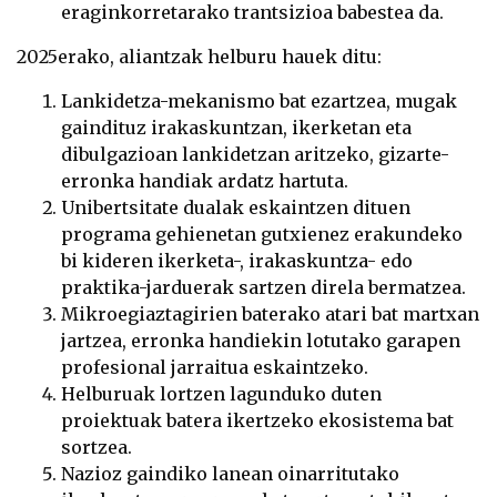
eraginkorretarako trantsizioa babestea da.
2025erako, aliantzak helburu hauek ditu:
Lankidetza-mekanismo bat ezartzea, mugak
gaindituz irakaskuntzan, ikerketan eta
dibulgazioan lankidetzan aritzeko, gizarte-
erronka handiak ardatz hartuta.
Unibertsitate dualak eskaintzen dituen
programa gehienetan gutxienez erakundeko
bi kideren ikerketa-, irakaskuntza- edo
praktika-jarduerak sartzen direla bermatzea.
Mikroegiaztagirien baterako atari bat martxan
jartzea, erronka handiekin lotutako garapen
profesional jarraitua eskaintzeko.
Helburuak lortzen lagunduko duten
proiektuak batera ikertzeko ekosistema bat
sortzea.
Nazioz gaindiko lanean oinarritutako