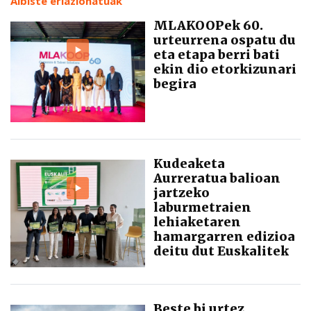
Albiste erlazionatuak
MLAKOOPek 60.
urteurrena ospatu du
eta etapa berri bati
ekin dio etorkizunari
begira
Kudeaketa
Aurreratua balioan
jartzeko
laburmetraien
lehiaketaren
hamargarren edizioa
deitu dut Euskalitek
Beste bi urtez