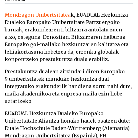
Mondragon Unibertsitatea
k, EU4DUAL Hezkuntza
Dualeko Europako Unibertsitate Partzuergoko
buruak, erakundearen I. biltzarra antolatu zuen
atzo, osteguna, Donostian. Biltzarraren helburua
Europako goi-mailako hezkuntzaren kalitatea eta
lehiakortasuna hobetzea da, erronka globalak
konpontzeko prestakuntza duala erabiliz.
Prestakuntza dualean aitzindari diren Europako
9 unibertsitatek munduko hezkuntza dual
integratuko erakunderik handiena sortu nahi dute,
maila akademikoa eta enpresa-maila ezin hobe
uztartzeko.
EU4DUAL Hezkuntza Dualeko Europako
Unibertsitate Aliantza honako hauek osatzen dute:
Duale Hochschule Baden-Württemberg (Alemania),
Mondragon Unibertsitatea (Espainia), FH