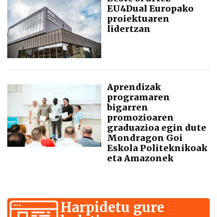
EU4Dual Europako
proiektuaren
lidertzan
Aprendizak
programaren
bigarren
promozioaren
graduazioa egin dute
Mondragon Goi
Eskola Politeknikoak
eta Amazonek
Harpidetu gure