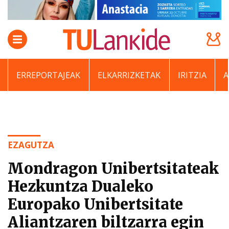
ERREPORTAJEAK
ELKARRIZKETAK
IRITZIA
EZAGUTZA
Mondragon Unibertsitateak
Hezkuntza Dualeko
Europako Unibertsitate
Aliantzaren biltzarra egin