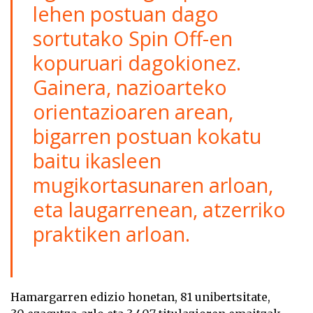
lehen postuan dago
sortutako Spin Off-en
kopuruari dagokionez.
Gainera, nazioarteko
orientazioaren arean,
bigarren postuan kokatu
baitu ikasleen
mugikortasunaren arloan,
eta laugarrenean, atzerriko
praktiken arloan.
Hamargarren edizio honetan, 81 unibertsitate,