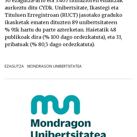
30 ezagutza-arlo eta 3.407 titulazioren emaitzak
aurkeztu ditu CYDk. Unibertsitate, Ikastegi eta
Tituluen Erregistroan (RUCT) jasotako graduko
ikasketak ematen dituzten 89 unibertsitateen
% 91k hartu du parte azterketan. Haietatik 48
publikoak dira (% 100 dago ordezkatuta), eta 33,
pribatuak (% 80,5 dago ordezkatuta).
EZAGUTZA
MONDRAGON UNIBERTSITATEA