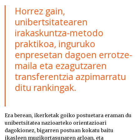
Horrez gain,
unibertsitatearen
irakaskuntza-metodo
praktikoa, inguruko
enpresetan dagoen errotze-
maila eta ezagutzaren
transferentzia azpimarratu
ditu rankingak.
Era berean, ikerketak goiko postuetara eraman du
unibertsitatea nazioarteko orientazioari
dagokionez, bigarren postuan kokatu baitu
ikasleen mugikortasunaren arloan, eta