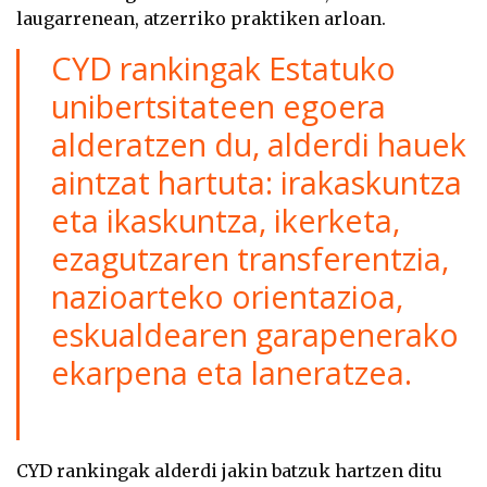
laugarrenean, atzerriko praktiken arloan.
CYD rankingak Estatuko
unibertsitateen egoera
alderatzen du, alderdi hauek
aintzat hartuta: irakaskuntza
eta ikaskuntza, ikerketa,
ezagutzaren transferentzia,
nazioarteko orientazioa,
eskualdearen garapenerako
ekarpena eta laneratzea.
CYD rankingak alderdi jakin batzuk hartzen ditu