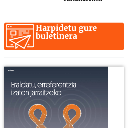
Harpidetu gure
buletinera