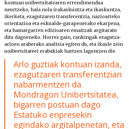
kontuan unibertsitatearen errendimendua
neurtzeko, hala nola irakaskuntza eta ikaskuntza,
ikerketa, ezagutzaren transferentzia, nazioarteko
orientazioa eta eskualde-garapenerako ekarpena,
eta hamargarren edizioaren emaitzak argitaratu
ditu dagoeneko. Horrez gain, rankingak ezagutza-
arloen araberako analisia egiten du, eta ikasle zein
unibertsitateei erabakiak hartzen laguntzen die.
Arlo guztiak kontuan izanda,
ezagutzaren transferentzian
nabarmentzen da
Mondragon Unibertsitatea,
bigarren postuan dago
Estatuko enpresekin
egindako argitalpenetan, eta