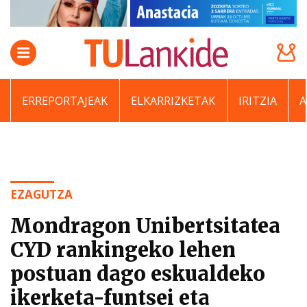
ERREPORTAJEAK
ELKARRIZKETAK
IRITZIA
EZAGUTZA
Mondragon Unibertsitatea
CYD rankingeko lehen
postuan dago eskualdeko
ikerketa-funtsei eta