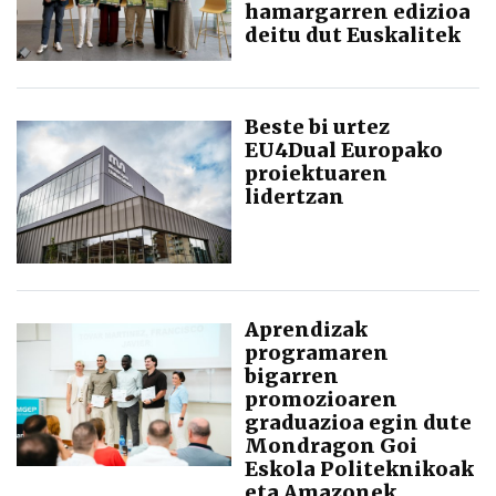
hamargarren edizioa
deitu dut Euskalitek
Beste bi urtez
EU4Dual Europako
proiektuaren
lidertzan
Aprendizak
programaren
bigarren
promozioaren
graduazioa egin dute
Mondragon Goi
Eskola Politeknikoak
eta Amazonek