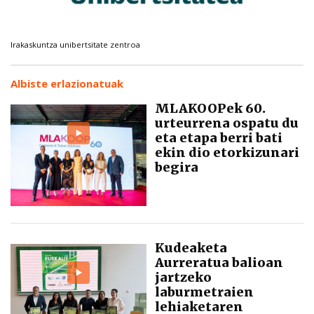
Irakaskuntza unibertsitate zentroa
Albiste erlazionatuak
MLAKOOPek 60.
urteurrena ospatu du
eta etapa berri bati
ekin dio etorkizunari
begira
Kudeaketa
Aurreratua balioan
jartzeko
laburmetraien
lehiaketaren