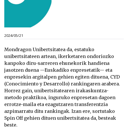
2024/05/21
Mondragon Unibertsitatea da, estatuko
unibertsitateen artean, ikerketaren ondoriozko
kanpoko diru-sarreren ehunekorik handiena
jasotzen duena —Euskadiko enpresetatik— eta
enpresekin argitalpen gehien egiten dituena, CYD
(Conocimiento y Desarrollo) rankingaren arabera.
Horrez gain, unibertsitatearen irakaskuntza-
metodo praktikoa, inguruko enpresetan dagoen
errotze-maila eta ezagutzaren transferentzia
azpimarratu ditu rankingak. Izan ere, sortutako
Spin Off gehien dituen unibertsitatea da, besteak
beste.