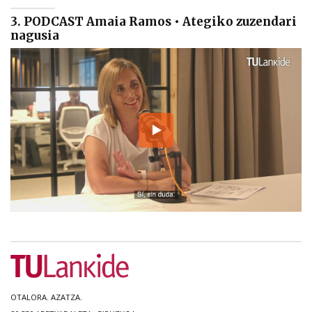
3. PODCAST Amaia Ramos • Ategiko zuzendari
nagusia
OTALORA. AZATZA.